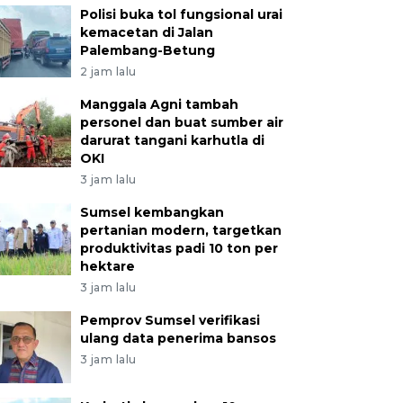
Polisi buka tol fungsional urai
kemacetan di Jalan
Palembang-Betung
2 jam lalu
Manggala Agni tambah
personel dan buat sumber air
darurat tangani karhutla di
OKI
3 jam lalu
Sumsel kembangkan
pertanian modern, targetkan
produktivitas padi 10 ton per
hektare
3 jam lalu
Pemprov Sumsel verifikasi
ulang data penerima bansos
3 jam lalu