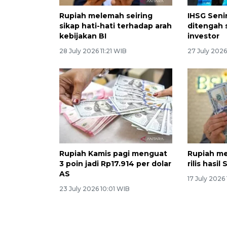
Rupiah melemah seiring
IHSG Seni
sikap hati-hati terhadap arah
ditengah 
kebijakan BI
investor
28 July 2026 11:21 WIB
27 July 2026
Rupiah Kamis pagi menguat
Rupiah m
3 poin jadi Rp17.914 per dolar
rilis hasil
AS
17 July 2026
23 July 2026 10:01 WIB