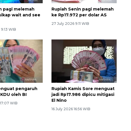
n pagi melemah
Rupiah Senin pagi melemah
sikap wait and see
ke Rp17.972 per dolar AS
27 July 2026 9:11 WIB
 9:13 WIB
enguat pengaruh
Rupiah Kamis Sore menguat
 SKDU oleh BI
jadi Rp17.986 dipicu mitigasi
El Nino
 17:07 WIB
16 July 2026 16:56 WIB