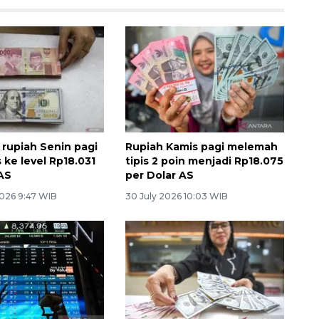
r rupiah Senin pagi
Rupiah Kamis pagi melemah
s ke level Rp18.031
tipis 2 poin menjadi Rp18.075
 AS
per Dolar AS
026 9:47 WIB
30 July 2026 10:03 WIB