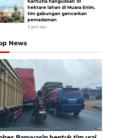
Karhutla hanguskan 10
hektare lahan di Muara Enim,
tim gabungan gencarkan
pemadaman
3 jam lalu
op News
olres Banyuasin bentuk tim urai