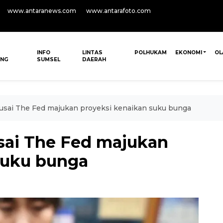
www.antaranews.com
www.antarafoto.com
INFO
LINTAS
POLHUKAM
EKONOMI
OL
ANG
SUMSEL
DAERAH
 usai The Fed majukan proyeksi kenaikan suku bunga
usai The Fed majukan
suku bunga