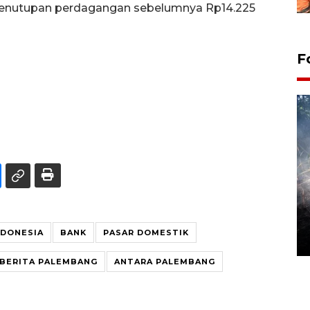
 penutupan perdagangan sebelumnya Rp14.225
F
Alokasi anggaran untuk bibit
kopi arabika Gayo
NDONESIA
BANK
PASAR DOMESTIK
15 June 2026 11:15 WIB
BERITA PALEMBANG
ANTARA PALEMBANG