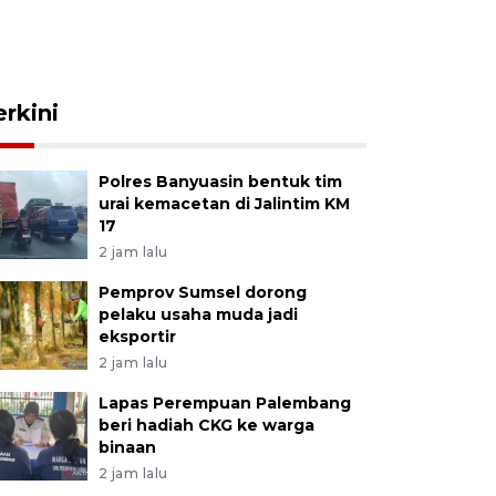
erkini
Polres Banyuasin bentuk tim
urai kemacetan di Jalintim KM
17
2 jam lalu
Pemprov Sumsel dorong
pelaku usaha muda jadi
eksportir
2 jam lalu
Lapas Perempuan Palembang
beri hadiah CKG ke warga
binaan
2 jam lalu