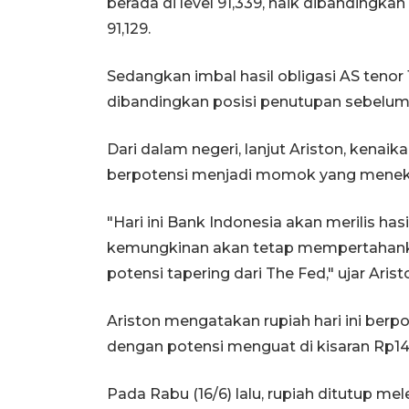
berada di level 91,339, naik dibandingka
91,129.
Sedangkan imbal hasil obligasi AS tenor 10
dibandingkan posisi penutupan sebelumn
Dari dalam negeri, lanjut Ariston, kenai
berpotensi menjadi momok yang meneka
"Hari ini Bank Indonesia akan merilis ha
kemungkinan akan tetap mempertahank
potensi tapering dari The Fed," ujar Arist
Ariston mengatakan rupiah hari ini berp
dengan potensi menguat di kisaran Rp14.
Pada Rabu (16/6) lalu, rupiah ditutup me