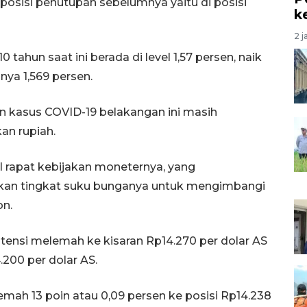
n posisi penutupan sebelumnya yaitu di posisi
k
2 j
 tahun saat ini berada di level 1,57 persen, naik
ya 1,569 persen.
kan kasus COVID-19 belakangan ini masih
n rupiah.
sil rapat kebijakan moneternya, yang
an tingkat suku bunganya untuk mengimbangi
on.
otensi melemah ke kisaran Rp14.270 per dolar AS
200 per dolar AS.
lemah 13 poin atau 0,09 persen ke posisi Rp14.238