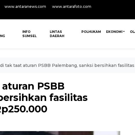
www.antaranews.com
www.antarafoto.com
INFO
LINTAS
POLHUKAM
EKONOMI
OL
ANG
SUMSEL
DAERAH
 tak taat aturan PSBB Palembang, sanksi bersihkan fasilit
 aturan PSBB
ersihkan fasilitas
Rp250.000