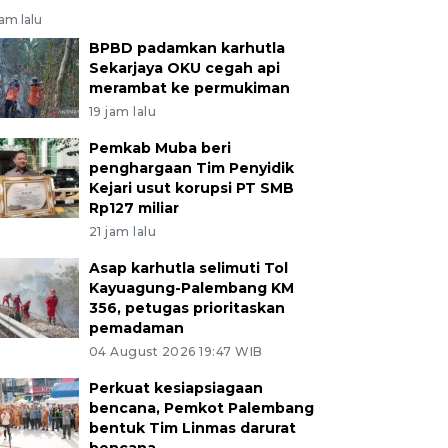
jam lalu
BPBD padamkan karhutla
Sekarjaya OKU cegah api
merambat ke permukiman
19 jam lalu
Pemkab Muba beri
penghargaan Tim Penyidik
Kejari usut korupsi PT SMB
Rp127 miliar
21 jam lalu
Asap karhutla selimuti Tol
Kayuagung-Palembang KM
356, petugas prioritaskan
pemadaman
04 August 2026 19:47 WIB
Perkuat kesiapsiagaan
bencana, Pemkot Palembang
bentuk Tim Linmas darurat
bencana