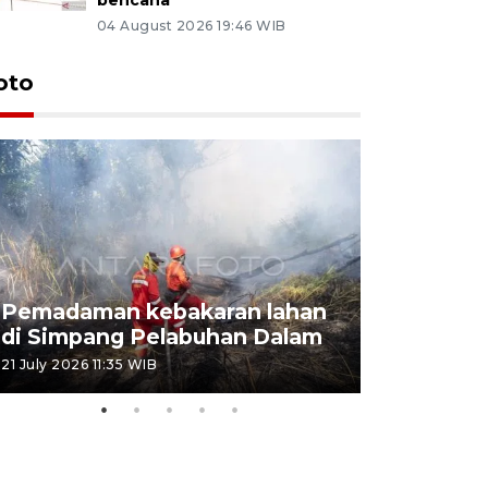
04 August 2026 19:46 WIB
oto
Pemadaman kebakaran lahan
Kebakaran
di Simpang Pelabuhan Dalam
Rambutan
21 July 2026 11:35 WIB
08 July 2026 