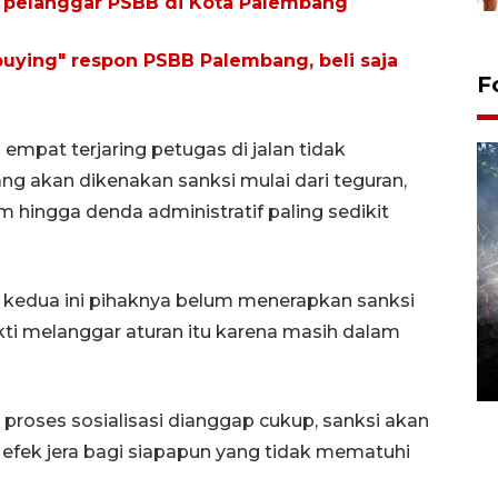
gi pelanggar PSBB di Kota Palembang
 buying" respon PSBB Palembang, beli saja
F
mpat terjaring petugas di jalan tidak
akan dikenakan sanksi mulai dari teguran,
m hingga denda administratif paling sedikit
i kedua ini pihaknya belum menerapkan sanksi
Alokasi anggaran untuk bibit
ti melanggar aturan itu karena masih dalam
kopi arabika Gayo
15 June 2026 11:15 WIB
 proses sosialisasi dianggap cukup, sanksi akan
efek jera bagi siapapun yang tidak mematuhi