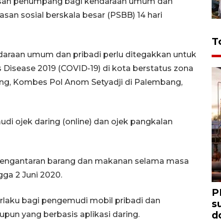
san penumpang bagi kendaraan umum dan
an sosial berskala besar (PSBB) 14 hari
T
araan umum dan pribadi perlu ditegakkan untuk
 Disease 2019 (COVID-19) di kota berstatus zona
ang, Kombes Pol Anom Setyadji di Palembang,
i ojek daring (online) dan ojek pangkalan
pengantaran barang dan makanan selama masa
ga 2 Juni 2020.
P
laku bagi pengemudi mobil pribadi dan
s
d
un yang berbasis aplikasi daring.