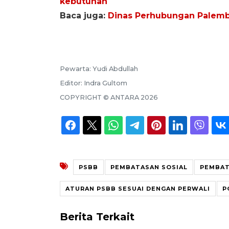
kebutuhan
Baca juga:
Dinas Perhubungan Palemb
Pewarta:
Yudi Abdullah
Editor:
Indra Gultom
COPYRIGHT ©
ANTARA
2026
PSBB
PEMBATASAN SOSIAL
PEMBAT
ATURAN PSBB SESUAI DENGAN PERWALI
P
Berita Terkait