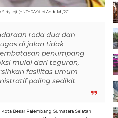
etyadji. (ANTARA/Yudi Abdullah/20)
ndaraan roda dua dan
ugas di jalan tidak
pembatasan penumpang
si mulai dari teguran,
rsihkan fasilitas umum
stratif paling sedikit
 Kota Besar Palembang, Sumatera Selatan