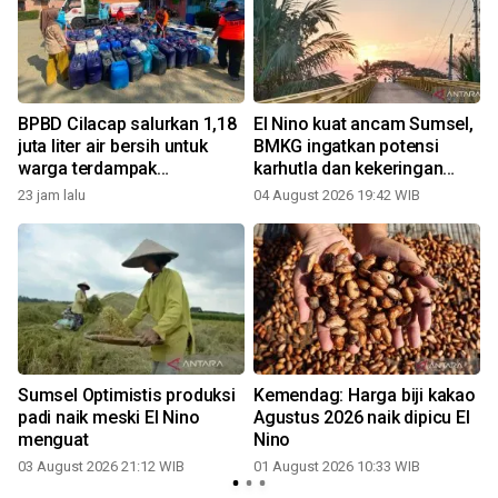
BPBD Cilacap salurkan 1,18
El Nino kuat ancam Sumsel,
juta liter air bersih untuk
BMKG ingatkan potensi
warga terdampak
karhutla dan kekeringan
kekeringan
ekstrem
23 jam lalu
04 August 2026 19:42 WIB
3
Sumsel Optimistis produksi
Kemendag: Harga biji kakao
padi naik meski El Nino
Agustus 2026 naik dipicu El
menguat
Nino
03 August 2026 21:12 WIB
01 August 2026 10:33 WIB
2