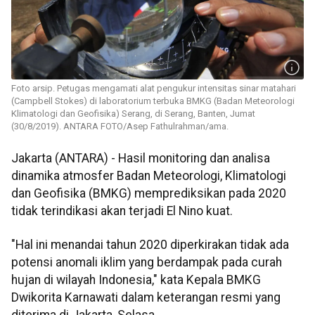
Foto arsip. Petugas mengamati alat pengukur intensitas sinar matahari
(Campbell Stokes) di laboratorium terbuka BMKG (Badan Meteorologi
Klimatologi dan Geofisika) Serang, di Serang, Banten, Jumat
(30/8/2019). ANTARA FOTO/Asep Fathulrahman/ama.
Jakarta (ANTARA) - Hasil monitoring dan analisa
dinamika atmosfer Badan Meteorologi, Klimatologi
dan Geofisika (BMKG) memprediksikan pada 2020
tidak terindikasi akan terjadi El Nino kuat.
"Hal ini menandai tahun 2020 diperkirakan tidak ada
potensi anomali iklim yang berdampak pada curah
hujan di wilayah Indonesia," kata Kepala BMKG
Dwikorita Karnawati dalam keterangan resmi yang
diterima di Jakarta, Selasa.