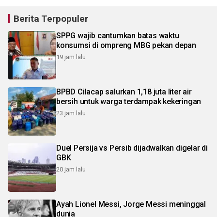
Berita Terpopuler
SPPG wajib cantumkan batas waktu
konsumsi di ompreng MBG pekan depan
19 jam lalu
BPBD Cilacap salurkan 1,18 juta liter air
bersih untuk warga terdampak kekeringan
23 jam lalu
Duel Persija vs Persib dijadwalkan digelar di
GBK
20 jam lalu
Ayah Lionel Messi, Jorge Messi meninggal
dunia