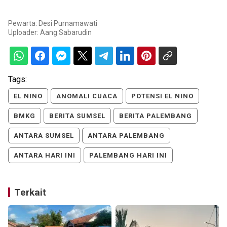
Pewarta: Desi Purnamawati
Uploader:
Aang Sabarudin
Tags:
EL NINO
ANOMALI CUACA
POTENSI EL NINO
BMKG
BERITA SUMSEL
BERITA PALEMBANG
ANTARA SUMSEL
ANTARA PALEMBANG
ANTARA HARI INI
PALEMBANG HARI INI
Terkait