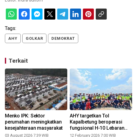
Editor:
Indra Gultom
Tags:
AHY
GOLKAR
DEMOKRAT
Terkait
t
Menko IPK: Sektor
AHY targetkan Tol
perumahan meningkatkan
Kapalbetung beroperasi
kesejahteraan masyarakat
fungsional H-10 Lebaran
2026
03 August 2026 7:39 WIB
12 February 2026 7:00 WIB