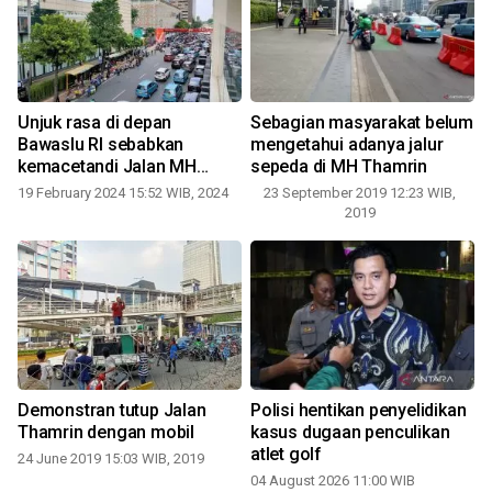
Unjuk rasa di depan
Sebagian masyarakat belum
Bawaslu RI sebabkan
mengetahui adanya jalur
kemacetandi Jalan MH
sepeda di MH Thamrin
Thamrin
19 February 2024 15:52 WIB, 2024
23 September 2019 12:23 WIB,
1
2019
Demonstran tutup Jalan
Polisi hentikan penyelidikan
Thamrin dengan mobil
kasus dugaan penculikan
atlet golf
24 June 2019 15:03 WIB, 2019
04 August 2026 11:00 WIB