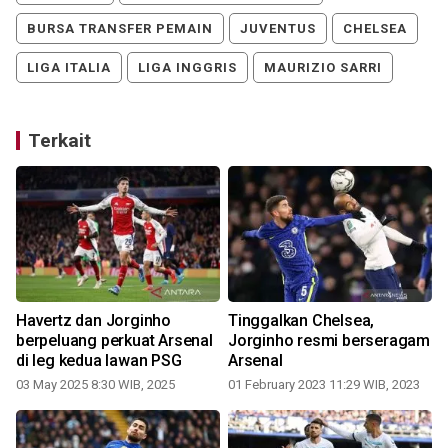
BURSA TRANSFER PEMAIN
JUVENTUS
CHELSEA
LIGA ITALIA
LIGA INGGRIS
MAURIZIO SARRI
Terkait
Havertz dan Jorginho
Tinggalkan Chelsea,
berpeluang perkuat Arsenal
Jorginho resmi berseragam
di leg kedua lawan PSG
Arsenal
03 May 2025 8:30 WIB, 2025
01 February 2023 11:29 WIB, 2023