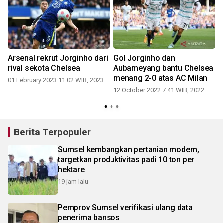
Arsenal rekrut Jorginho dari
Gol Jorginho dan
rival sekota Chelsea
Aubameyang bantu Chelsea
k
menang 2-0 atas AC Milan
01 February 2023 11:02 WIB, 2023
12 October 2022 7:41 WIB, 2022
Berita Terpopuler
Sumsel kembangkan pertanian modern,
targetkan produktivitas padi 10 ton per
hektare
19 jam lalu
Pemprov Sumsel verifikasi ulang data
penerima bansos