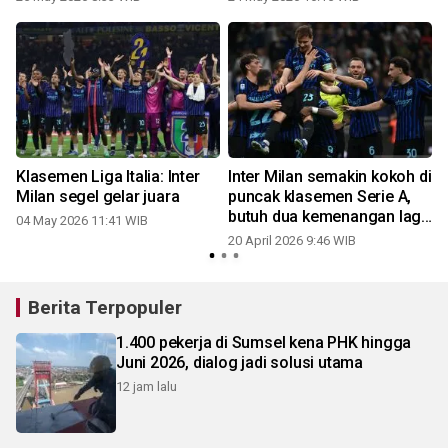
Klasemen Liga Italia: Inter
Inter Milan semakin kokoh di
Milan segel gelar juara
puncak klasemen Serie A,
butuh dua kemenangan lagi
04 May 2026 11:41 WIB
untuk juara
20 April 2026 9:46 WIB
Berita Terpopuler
1.400 pekerja di Sumsel kena PHK hingga
Juni 2026, dialog jadi solusi utama
12 jam lalu