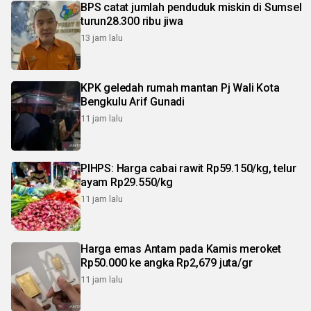
BPS catat jumlah penduduk miskin di Sumsel
turun28.300 ribu jiwa
13 jam lalu
KPK geledah rumah mantan Pj Wali Kota
Bengkulu Arif Gunadi
11 jam lalu
PIHPS: Harga cabai rawit Rp59.150/kg, telur
ayam Rp29.550/kg
11 jam lalu
Harga emas Antam pada Kamis meroket
Rp50.000 ke angka Rp2,679 juta/gr
11 jam lalu