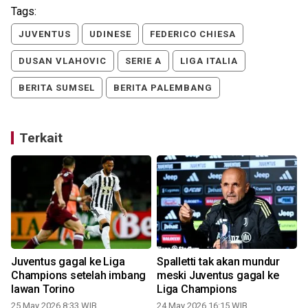
Tags:
JUVENTUS
UDINESE
FEDERICO CHIESA
DUSAN VLAHOVIC
SERIE A
LIGA ITALIA
BERITA SUMSEL
BERITA PALEMBANG
Terkait
Juventus gagal ke Liga
Spalletti tak akan mundur
Champions setelah imbang
meski Juventus gagal ke
lawan Torino
Liga Champions
25 May 2026 8:33 WIB
24 May 2026 16:15 WIB