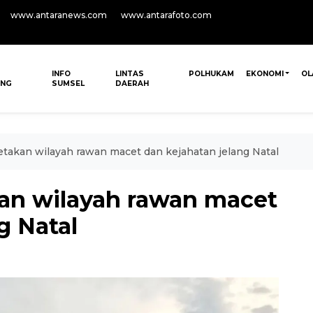
www.antaranews.com
www.antarafoto.com
INFO
LINTAS
POLHUKAM
EKONOMI
OL
ANG
SUMSEL
DAERAH
takan wilayah rawan macet dan kejahatan jelang Natal
an wilayah rawan macet
g Natal