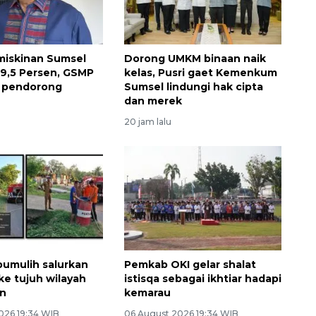
miskinan Sumsel
Dorong UMKM binaan naik
i 9,5 Persen, GSMP
kelas, Pusri gaet Kemenkum
di pendorong
Sumsel lindungi hak cipta
dan merek
20 jam lalu
umulih salurkan
Pemkab OKI gelar shalat
 ke tujuh wilayah
istisqa sebagai ikhtiar hadapi
an
kemarau
026 19:34 WIB
06 August 2026 19:34 WIB