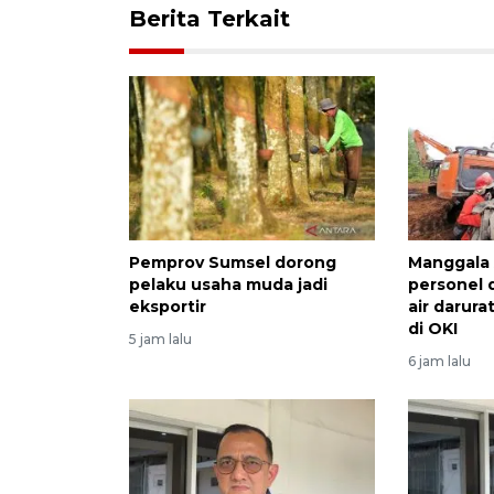
Berita Terkait
Pemprov Sumsel dorong
Manggala
pelaku usaha muda jadi
personel 
eksportir
air darura
di OKI
5 jam lalu
6 jam lalu