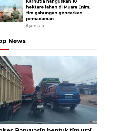
Karhutla hanguskan 10
hektare lahan di Muara Enim,
tim gabungan gencarkan
pemadaman
6 jam lalu
op News
olres Banyuasin bentuk tim urai