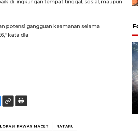
ik di lingkungan tempat tinggal, sosial, maupun
F
ukan potensi gangguan keamanan selama
," kata dia.
Alokasi anggaran untuk bibit
kopi arabika Gayo
15 June 2026 11:15 WIB
LOKASI RAWAN MACET
NATARU