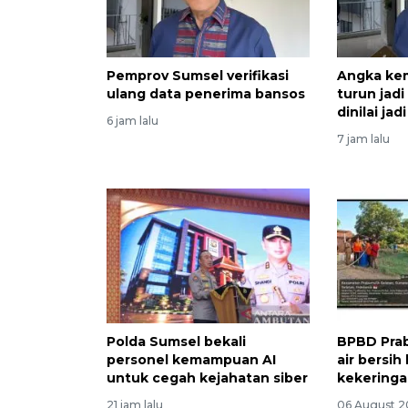
Pemprov Sumsel verifikasi
Angka ke
ulang data penerima bansos
turun jad
dinilai ja
6 jam lalu
7 jam lalu
Polda Sumsel bekali
BPBD Prab
personel kemampuan AI
air bersih
untuk cegah kejahatan siber
kekering
21 jam lalu
06 August 2