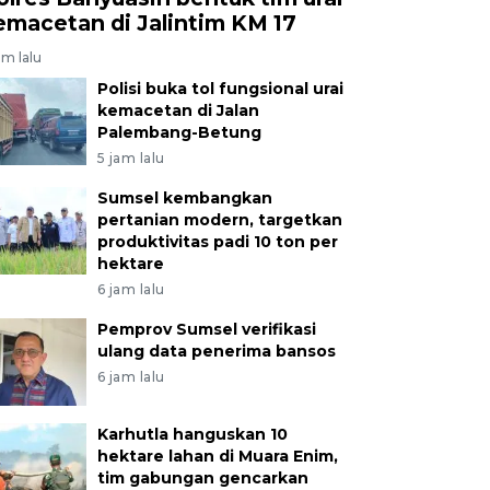
emacetan di Jalintim KM 17
am lalu
Polisi buka tol fungsional urai
kemacetan di Jalan
Palembang-Betung
5 jam lalu
Sumsel kembangkan
pertanian modern, targetkan
produktivitas padi 10 ton per
hektare
6 jam lalu
Pemprov Sumsel verifikasi
ulang data penerima bansos
6 jam lalu
Karhutla hanguskan 10
hektare lahan di Muara Enim,
tim gabungan gencarkan