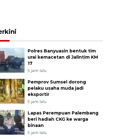
erkini
Polres Banyuasin bentuk tim
urai kemacetan di Jalintim KM
17
5 jam lalu
Pemprov Sumsel dorong
pelaku usaha muda jadi
eksportir
5 jam lalu
Lapas Perempuan Palembang
beri hadiah CKG ke warga
binaan
5 jam lalu