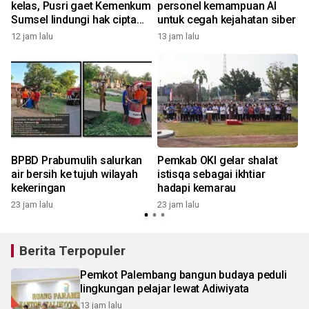
kelas, Pusri gaet Kemenkum
personel kemampuan AI
Sumsel lindungi hak cipta
untuk cegah kejahatan siber
dan merek
12 jam lalu
13 jam lalu
2
BPBD Prabumulih salurkan
Pemkab OKI gelar shalat
air bersih ke tujuh wilayah
istisqa sebagai ikhtiar
kekeringan
hadapi kemarau
23 jam lalu
23 jam lalu
Berita Terpopuler
Pemkot Palembang bangun budaya peduli
lingkungan pelajar lewat Adiwiyata
13 jam lalu