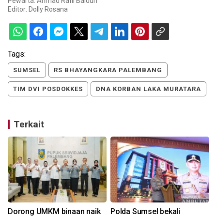
Pewarta: Ahmad Rafli Baiduri
Editor:
Dolly Rosana
Tags:
SUMSEL
RS BHAYANGKARA PALEMBANG
TIM DVI POSDOKKES
DNA KORBAN LAKA MURATARA
Terkait
Dorong UMKM binaan naik
Polda Sumsel bekali