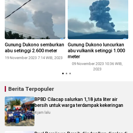
Gunung Dukono semburkan
Gunung Dukono luncurkan
abu setinggi 2.600 meter
abu vulkanik setinggi 1.000
meter
19 November 2023 7:14 WIB, 2023
2
09 November 2023 10:36 WIB,
2023
Berita Terpopuler
BPBD Cilacap salurkan 1,18 juta liter air
bersih untuk warga terdampak kekeringan
4 jam lalu