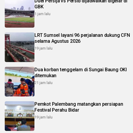
Duel Persija vs Persib dijadwalkan digelar di
GBK
1 jam lalu
LRT Sumsel layani 96 perjalanan dukung CFN
selama Agustus 2026
19 jam lalu
Dua korban tenggelam di Sungai Baung OKI
ditemukan
21 jam lalu
Pemkot Palembang matangkan persiapan
Festival Perahu Bidar
19 jam lalu