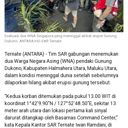
Evakuasi dua WNA Singapura yang meninggal akibat erupsi Gunung
Dukono. ANTARA/HO-SAR Ternate
Ternate (ANTARA) - Tim SAR gabungan menemukan
dua Warga Negara Asing (WNA) pendaki Gunung
Dukono, Kabupaten Halmahera Utara, Maluku Utara,
dalam kondisi meninggal dunia setelah sebelumnya
dilaporkan hilang akibat erupsi gunung tersebut.
“Kedua korban ditemukan pada pukul 13.00 WIT di
koordinat 1°42'9.90"N / 127°52'48.50"E, sekitar 13
meter arah utara dari lokasi pertama kali sinyal
darurat ditangkap oleh Basarnas Command Center,”
kata Kepala Kantor SAR Ternate Iwan Ramdani, di