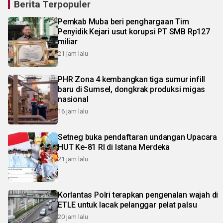
Berita Terpopuler
Pemkab Muba beri penghargaan Tim
Penyidik Kejari usut korupsi PT SMB Rp127
miliar
21 jam lalu
PHR Zona 4 kembangkan tiga sumur infill
baru di Sumsel, dongkrak produksi migas
nasional
16 jam lalu
Setneg buka pendaftaran undangan Upacara
HUT Ke-81 RI di Istana Merdeka
21 jam lalu
Korlantas Polri terapkan pengenalan wajah di
ETLE untuk lacak pelanggar pelat palsu
20 jam lalu