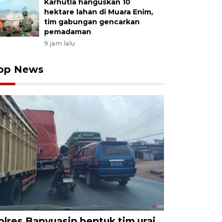
Karhutla hanguskan 10
hektare lahan di Muara Enim,
tim gabungan gencarkan
pemadaman
9 jam lalu
op News
olres Banyuasin bentuk tim urai