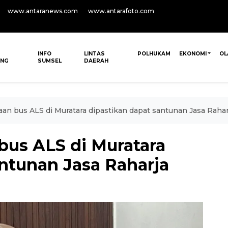
www.antaranews.com
www.antarafoto.com
INFO
LINTAS
POLHUKAM
EKONOMI
OL
ANG
SUMSEL
DAERAH
an bus ALS di Muratara dipastikan dapat santunan Jasa Rahar
bus ALS di Muratara
antunan Jasa Raharja