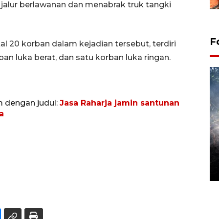
 jalur berlawanan dan menabrak truk tangki
F
l 20 korban dalam kejadian tersebut, terdiri
ban luka berat, dan satu korban luka ringan.
m dengan judul:
Jasa Raharja jamin santunan
a
Alokasi anggaran untuk bibit
kopi arabika Gayo
15 June 2026 11:15 WIB