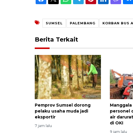
SUMSEL
PALEMBANG
KORBAN BUS 
Berita Terkait
Pemprov Sumsel dorong
Manggala
pelaku usaha muda jadi
personel 
eksportir
air darura
di OKI
7 jam lalu
9 jam lalu