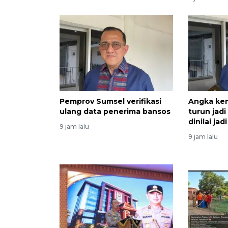
Pemprov Sumsel verifikasi
Angka ke
ulang data penerima bansos
turun jad
dinilai ja
9 jam lalu
9 jam lalu