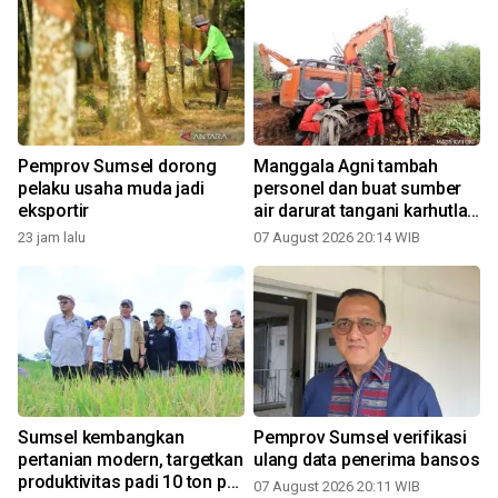
a
Pemprov Sumsel dorong
Manggala Agni tambah
pelaku usaha muda jadi
personel dan buat sumber
eksportir
air darurat tangani karhutla
di OKI
23 jam lalu
07 August 2026 20:14 WIB
Sumsel kembangkan
Pemprov Sumsel verifikasi
,
pertanian modern, targetkan
ulang data penerima bansos
produktivitas padi 10 ton per
07 August 2026 20:11 WIB