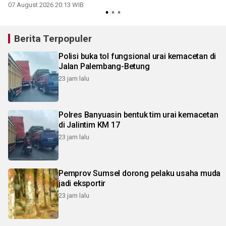
hektare
07 August 2026 20:13 WIB
Berita Terpopuler
Polisi buka tol fungsional urai kemacetan di
Jalan Palembang-Betung
23 jam lalu
Polres Banyuasin bentuk tim urai kemacetan
di Jalintim KM 17
23 jam lalu
Pemprov Sumsel dorong pelaku usaha muda
jadi eksportir
23 jam lalu