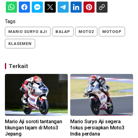
Tags:
MARIO SURYO AJI
BALAP
MOTO2
MOTOGP
KLASEMEN
Terkait
Mario Aji soroti tantangan
Mario Suryo Aji segera
tikungan tajam di Moto3
fokus persiapkan Moto3
Jepang
India perdana