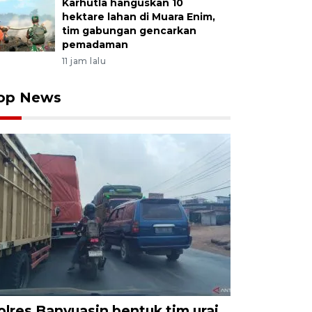
Karhutla hanguskan 10
hektare lahan di Muara Enim,
tim gabungan gencarkan
pemadaman
11 jam lalu
op News
olres Banyuasin bentuk tim urai