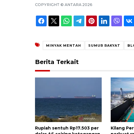
COPYRIGHT ©
ANTARA
2026
MINYAK MENTAH
SUMUR RAKYAT
BL
Berita Terkait
Rupiah sentuh Rp17.503 per
Kilang Pe
dolar AS seiring ketegangan
perkuat r