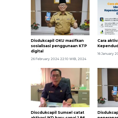
Disdukcapil OKU masifkan
Cara aktiv
sosialisasi penggunaan KTP
Kependudu
digital
16 January 2
26 February 2024 22:10 WIB, 2024
Discdukcapil Sumsel catat
Disdukcap
aktivasi IKD baru capai 1,86
penerapan