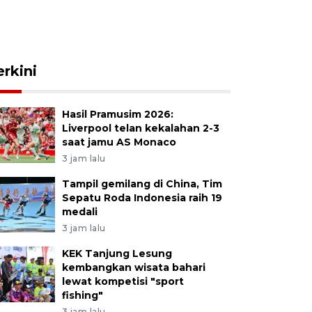
erkini
Hasil Pramusim 2026:
Liverpool telan kekalahan 2-3
saat jamu AS Monaco
3 jam lalu
Tampil gemilang di China, Tim
Sepatu Roda Indonesia raih 19
medali
3 jam lalu
KEK Tanjung Lesung
kembangkan wisata bahari
lewat kompetisi "sport
fishing"
3 jam lalu