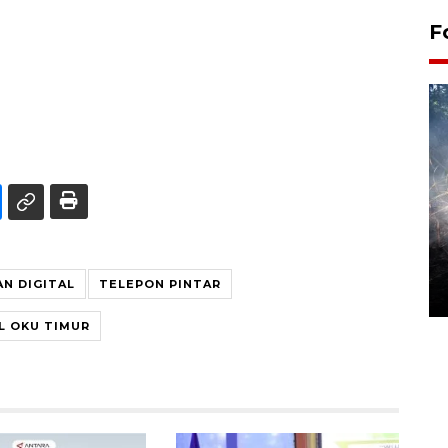
F
Alokasi anggaran untuk bibit
kopi arabika Gayo
N DIGITAL
TELEPON PINTAR
15 June 2026 11:15 WIB
L OKU TIMUR