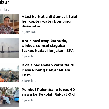
abur
am lalu
Atasi karhutla di Sumsel, tujuh
helikopter water bombing
disiagakan
3 jam lalu
Antisipasi asap karhutla,
Dinkes Sumsel siagakan
faskes hadapi lonjakan ISPA
5 jam lalu
BPBD padamkan karhutla di
Desa Pinang Banjar Muara
Enim
5 jam lalu
Pemkot Palembang lepas 60
siswa ke Sekolah Rakyat OKI
5 jam lalu