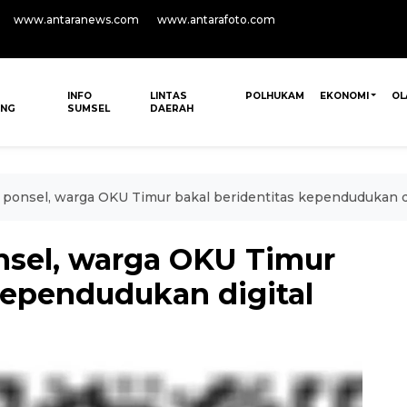
www.antaranews.com
www.antarafoto.com
INFO
LINTAS
POLHUKAM
EKONOMI
OL
ANG
SUMSEL
DAERAH
ri ponsel, warga OKU Timur bakal beridentitas kependudukan d
onsel, warga OKU Timur
kependudukan digital