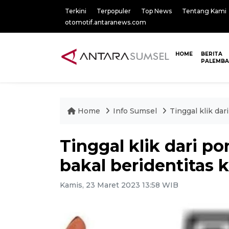
Terkini
Terpopuler
Top News
Tentang Kami
otomotif.antaranews.com
HOME
BERITA
PALEMB
Home
Info Sumsel
Tinggal klik da
Tinggal klik dari p
bakal beridentitas 
Kamis, 23 Maret 2023 13:58 WIB