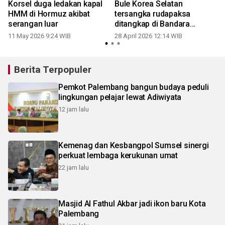
Korsel duga ledakan kapal
Bule Korea Selatan
HMM di Hormuz akibat
tersangka rudapaksa
serangan luar
ditangkap di Bandara
Ngurah Rai
11 May 2026 9:24 WIB
28 April 2026 12:14 WIB
Berita Terpopuler
Pemkot Palembang bangun budaya peduli
lingkungan pelajar lewat Adiwiyata
12 jam lalu
Kemenag dan Kesbangpol Sumsel sinergi
perkuat lembaga kerukunan umat
22 jam lalu
Masjid Al Fathul Akbar jadi ikon baru Kota
Palembang