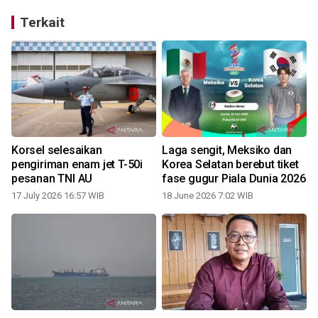
Terkait
Korsel selesaikan
Laga sengit, Meksiko dan
pengiriman enam jet T-50i
Korea Selatan berebut tiket
pesanan TNI AU
fase gugur Piala Dunia 2026
17 July 2026 16:57 WIB
18 June 2026 7:02 WIB
2