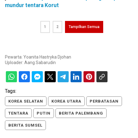
mundur tentara Korut
1
2
Tampilkan Semua
Pewarta: Yoanita Hastryka Djohan
Uploader:
Aang Sabarudin
Tags:
KOREA SELATAN
KOREA UTARA
PERBATASAN
TENTARA
PUTIN
BERITA PALEMBANG
BERITA SUMSEL