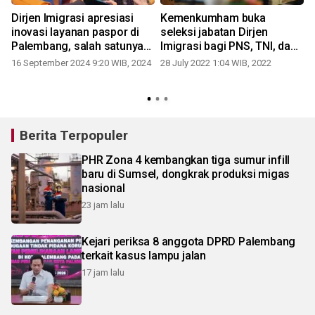
Dirjen Imigrasi apresiasi
Kemenkumham buka
inovasi layanan paspor di
seleksi jabatan Dirjen
Palembang, salah satunya
Imigrasi bagi PNS, TNI, dan
Si Ampera
Polri
16 September 2024 9:20 WIB, 2024
28 July 2022 1:04 WIB, 2022
Berita Terpopuler
PHR Zona 4 kembangkan tiga sumur infill
baru di Sumsel, dongkrak produksi migas
nasional
23 jam lalu
Kejari periksa 8 anggota DPRD Palembang
terkait kasus lampu jalan
17 jam lalu