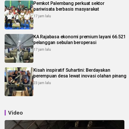
Pemkot Palembang perkuat sektor
pariwisata berbasis masyarakat
17 jam lalu
KA Rajabasa ekonomi premium layani 66.521
pelanggan sebulan beroperasi
17 jam lalu
Kisah inspiratif Suhartini: Berdayakan
perempuan desa lewat inovasi olahan pinang
23 jam lalu
Video