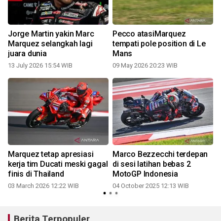
Jorge Martin yakin Marc
Pecco atasiMarquez
Marquez selangkah lagi
tempati pole position di Le
juara dunia
Mans
13 July 2026 15:54 WIB
09 May 2026 20:23 WIB
Marquez tetap apresiasi
Marco Bezzecchi terdepan
kerja tim Ducati meski gagal
di sesi latihan bebas 2
finis di Thailand
MotoGP Indonesia
03 March 2026 12:22 WIB
04 October 2025 12:13 WIB
Berita Terpopuler