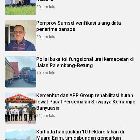
20 jam lalu
Pemprov Sumsel verifikasi ulang data
penerima bansos
20 jam lalu
Polisi buka tol fungsional urai kemacetan di
Jalan Palembang-Betung
19 jam lalu
Kemenhut dan APP Group rehabilitasi hutan
lewat Pusat Persemaian Sriwijaya Kemampo
Banyuasin
21 jam lalu
Karhutla hanguskan 10 hektare lahan di
Muara Enim, tim gabungan gencarkan