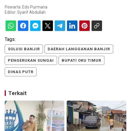
Pewarta: Edo Purmana
Editor:
Syarif Abdullah
Tags:
SOLUSI BANJIR
DAERAH LANGGANAN BANJIR
PENGERUKAN SUNGAI
BUPATI OKU TIMUR
DINAS PUTR
Terkait