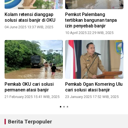
Kolam retensi dianggap
Pemkot Palembang
solusi atasi banjir di OKU
tertibkan bangunan tanpa
izin penyebab banjir
04 June 2025 13:37 WIB, 2025
10 April 2025 22:29 WIB, 2025
Pemkab OKU cari solusi
Pemkab Ogan Komering Ulu
permanen atasi banjir
cari solusi atasi banjir
t
21 February 2025 15:41 WIB, 2025
23 January 2025 17:52 WIB, 2025
Berita Terpopuler