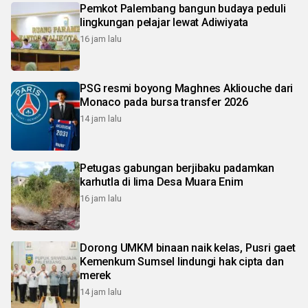
Pemkot Palembang bangun budaya peduli
lingkungan pelajar lewat Adiwiyata
16 jam lalu
PSG resmi boyong Maghnes Akliouche dari
Monaco pada bursa transfer 2026
14 jam lalu
Petugas gabungan berjibaku padamkan
karhutla di lima Desa Muara Enim
16 jam lalu
Dorong UMKM binaan naik kelas, Pusri gaet
Kemenkum Sumsel lindungi hak cipta dan
merek
14 jam lalu