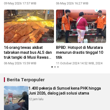
09 May 2026 17:57 WIB
06 May 2026 16:27 WIB
2
16 orang tewas akibat
BPBD: Hotspot di Muratara
tabrakan maut bus ALS dan
menurun drastis tinggal 10
truk tangki di Musi Rawas
titik
Utara
06 May 2026 15:59 WIB
11 October 2024 14:52 WIB, 2024
1
Berita Terpopuler
1.400 pekerja di Sumsel kena PHK hingga
Juni 2026, dialog jadi solusi utama
12 jam lalu