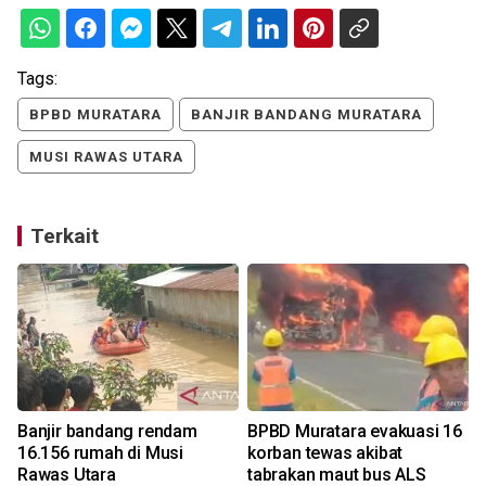
Tags:
BPBD MURATARA
BANJIR BANDANG MURATARA
MUSI RAWAS UTARA
Terkait
Banjir bandang rendam
BPBD Muratara evakuasi 16
B
16.156 rumah di Musi
korban tewas akibat
Rawas Utara
tabrakan maut bus ALS