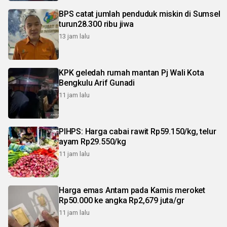
BPS catat jumlah penduduk miskin di Sumsel
turun28.300 ribu jiwa
13 jam lalu
KPK geledah rumah mantan Pj Wali Kota
Bengkulu Arif Gunadi
11 jam lalu
PIHPS: Harga cabai rawit Rp59.150/kg, telur
ayam Rp29.550/kg
11 jam lalu
Harga emas Antam pada Kamis meroket
Rp50.000 ke angka Rp2,679 juta/gr
11 jam lalu