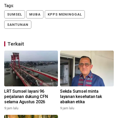
Tags:
SUMSEL
MUBA
KPPS MENINGGAL
SANTUNAN
Terkait
LRT Sumsel layani 96
Sekda Sumsel minta
perjalanan dukung CFN
layanan kesehatan tak
selama Agustus 2026
abaikan etika
9 jam lalu
9 jam lalu