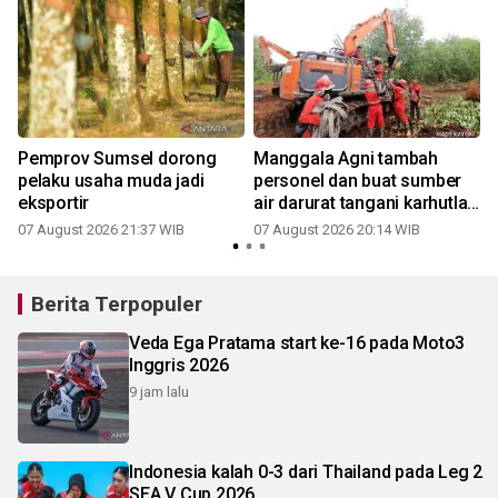
a
Pemprov Sumsel dorong
Manggala Agni tambah
pelaku usaha muda jadi
personel dan buat sumber
eksportir
air darurat tangani karhutla
di OKI
07 August 2026 21:37 WIB
07 August 2026 20:14 WIB
Berita Terpopuler
Veda Ega Pratama start ke-16 pada Moto3
Inggris 2026
9 jam lalu
Indonesia kalah 0-3 dari Thailand pada Leg 2
SEA V Cup 2026