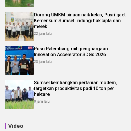
Dorong UMKM binaan naik kelas, Pusri gaet
Kemenkum Sumsel lindungi hak cipta dan
merek
22 jam lalu
Pusri Palembang raih penghargaan
Innovation Accelerator SDGs 2026
23 jam lalu
Sumsel kembangkan pertanian modern,
targetkan produktivitas padi 10 ton per
hektare
9 jam lalu
Video