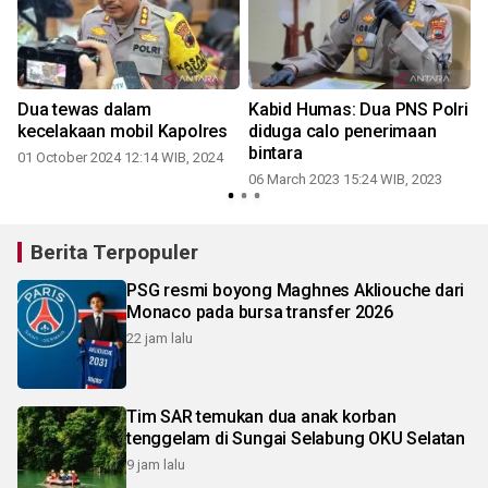
Dua tewas dalam
Kabid Humas: Dua PNS Polri
kecelakaan mobil Kapolres
diduga calo penerimaan
ud
bintara
01 October 2024 12:14 WIB, 2024
06 March 2023 15:24 WIB, 2023
1
Berita Terpopuler
PSG resmi boyong Maghnes Akliouche dari
Monaco pada bursa transfer 2026
22 jam lalu
Tim SAR temukan dua anak korban
tenggelam di Sungai Selabung OKU Selatan
9 jam lalu