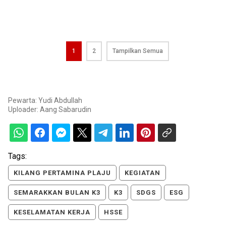
1
2
Tampilkan Semua
Pewarta: Yudi Abdullah
Uploader:
Aang Sabarudin
Tags:
KILANG PERTAMINA PLAJU
KEGIATAN
SEMARAKKAN BULAN K3
K3
SDGS
ESG
KESELAMATAN KERJA
HSSE