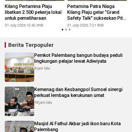
Kilang Pertamina Plaju
Pertamina Patra Niaga
libatkan 2.500 pekerja lokal
Kilang Plaju gelar "Grand
untuk pemeliharaan
Safety Talk" sukseskan Pit
Stop Tahap II 2026
31 July 2026 12:42 WIB
31 July 2026 7:21 WIB
2
Berita Terpopuler
Pemkot Palembang bangun budaya peduli
lingkungan pelajar lewat Adiwiyata
8 jam lalu
Kemenag dan Kesbangpol Sumsel sinergi
perkuat lembaga kerukunan umat
18 jam lalu
Masjid Al Fathul Akbar jadi ikon baru Kota
Palembang