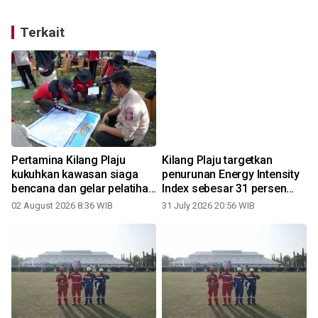
Terkait
Pertamina Kilang Plaju
Kilang Plaju targetkan
kukuhkan kawasan siaga
penurunan Energy Intensity
bencana dan gelar pelatihan
Index sebesar 31 persen
mitigasi
pada 2036
02 August 2026 8:36 WIB
31 July 2026 20:56 WIB
2