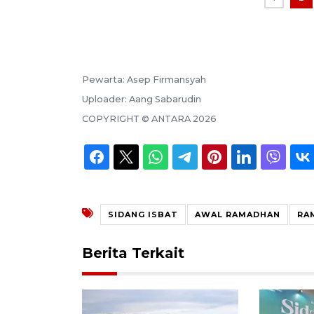
Pewarta:
Asep Firmansyah
Uploader:
Aang Sabarudin
COPYRIGHT ©
ANTARA
2026
SIDANG ISBAT
AWAL RAMADHAN
RA
Berita Terkait