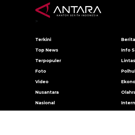
>
Terkini
Berit
Top News
Info 
Terpopuler
Linta
Foto
Polh
Video
Ekon
Nusantara
Olahr
Nasional
Inter
Copyright © ANTARA