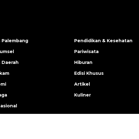
a Palembang
Pendidikan & Kesehatan
Sumsel
Pariwisata
s Daerah
Hiburan
ukam
Edisi Khusus
omi
Artikel
aga
Kuliner
nasional