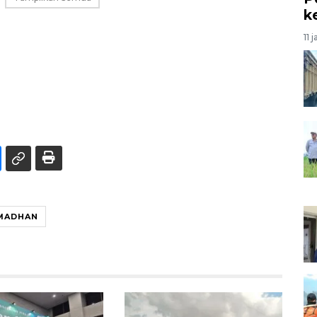
k
11 
MADHAN