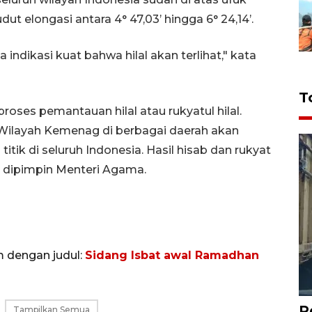
udut elongasi antara 4° 47,03’ hingga 6° 24,14’.
a indikasi kuat bahwa hilal akan terlihat," kata
T
proses pemantauan hilal atau rukyatul hilal.
ilayah Kemenag di berbagai daerah akan
itik di seluruh Indonesia. Hasil hisab dan rukyat
g dipimpin Menteri Agama.
m dengan judul:
Sidang Isbat awal Ramadhan
P
Tampilkan Semua