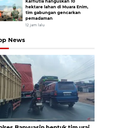
Karhutla hanguskan 10
hektare lahan di Muara Enim,
tim gabungan gencarkan
pemadaman
12 jam lalu
op News
olres Banyuasin bentuk tim urai