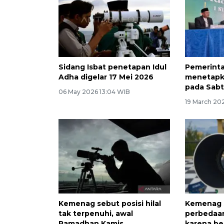
Sidang Isbat penetapan Idul
Pemerinta
Adha digelar 17 Mei 2026
menetapkan
pada Sabt
06 May 2026 13:04 WIB
19 March 20
Kemenag sebut posisi hilal
Kemenag 
tak terpenuhi, awal
perbedaa
Ramadhan Kamis
karena b