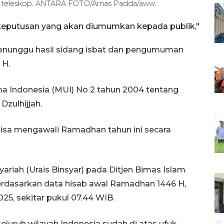
n teleskop. ANTARA FOTO/Arnas Padda/aww.
keputusan yang akan diumumkan kepada publik,"
unggu hasil sidang isbat dan pengumuman
 H.
ama Indonesia (MUI) No 2 tahun 2004 tentang
zulhijjah.
 bisa mengawali Ramadhan tahun ini secara
ariah (Urais Binsyar) pada Ditjen Bimas Islam
rdasarkan data hisab awal Ramadhan 1446 H,
025, sekitar pukul 07.44 WIB.
seluruh wilayah Indonesia sudah di atas ufuk