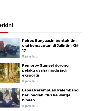
erkini
Polres Banyuasin bentuk tim
urai kemacetan di Jalintim KM
17
11 jam lalu
Pemprov Sumsel dorong
pelaku usaha muda jadi
eksportir
11 jam lalu
Lapas Perempuan Palembang
beri hadiah CKG ke warga
binaan
11 jam lalu