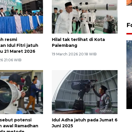
F
h resmi
Hilal tak terlihat di Kota
 Idul Fitri jatuh
Palembang
u 21 Maret 2026
19 March 2026 20:18 WIB
26 21:06 WIB
Alokasi anggaran untuk bibit
kopi arabika Gayo
15 June 2026 11:15 WIB
sebut potensi
Idul Adha jatuh pada Jumat 6
n awal Ramadhan
Juni 2025
eda metode