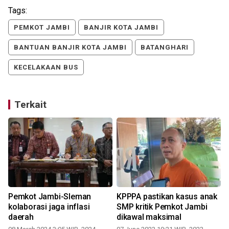
Tags:
PEMKOT JAMBI
BANJIR KOTA JAMBI
BANTUAN BANJIR KOTA JAMBI
BATANGHARI
KECELAKAAN BUS
Terkait
Pemkot Jambi-Sleman
KPPPA pastikan kasus anak
kolaborasi jaga inflasi
SMP kritik Pemkot Jambi
daerah
dikawal maksimal
0