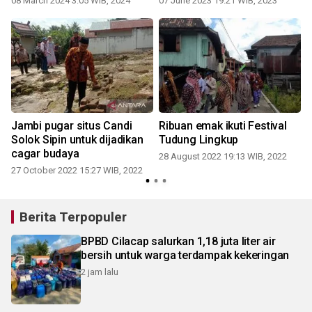
08 March 2024 3:05 WIB, 2024
07 June 2023 19:21 WIB, 2023
i
Jambi pugar situs Candi
Ribuan emak ikuti Festival
Solok Sipin untuk dijadikan
Tudung Lingkup
cagar budaya
28 August 2022 19:13 WIB, 2022
27 October 2022 15:27 WIB, 2022
1
Berita Terpopuler
BPBD Cilacap salurkan 1,18 juta liter air
bersih untuk warga terdampak kekeringan
2 jam lalu