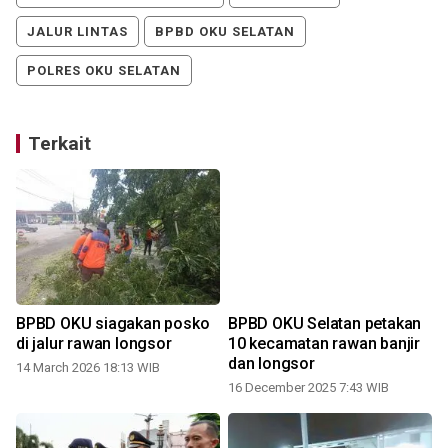
JALUR LINTAS
BPBD OKU SELATAN
POLRES OKU SELATAN
Terkait
BPBD OKU siagakan posko
BPBD OKU Selatan petakan
B
di jalur rawan longsor
10 kecamatan rawan banjir
dan longsor
14 March 2026 18:13 WIB
16 December 2025 7:43 WIB