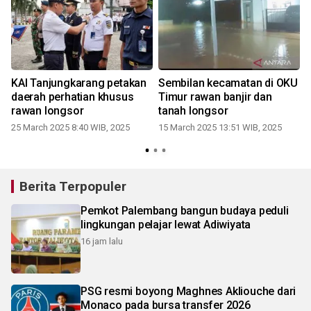
KAI Tanjungkarang petakan
Sembilan kecamatan di OKU
daerah perhatian khusus
Timur rawan banjir dan
di daera
rawan longsor
tanah longsor
25 March 2025 8:40 WIB, 2025
15 March 2025 13:51 WIB, 2025
Berita Terpopuler
Pemkot Palembang bangun budaya peduli
lingkungan pelajar lewat Adiwiyata
16 jam lalu
PSG resmi boyong Maghnes Akliouche dari
Monaco pada bursa transfer 2026