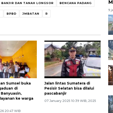
M
BANJIR DAN TANAH LONGSOR
BENCANA PADANG
9 j
B
BPBD
JMBATAN
R
n Sumsel buka
Jalan lintas Sumatera di
gaduan di
Pesisir Selatan bisa dilalui
 Banyuasin,
pascabanjir
layanan ke warga
07 January 2025 10:39 WIB, 2025
26 20:47 WIB