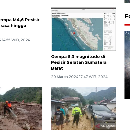
F
empa M4,6 Pesisir
erasa hingga
4 14:55 WIB, 2024
Gempa 5,3 magnitudo di
Pesisir Selatan Sumatera
Barat
Alokasi anggaran untuk bibit
20 March 2024 17:47 WIB, 2024
kopi arabika Gayo
15 June 2026 11:15 WIB