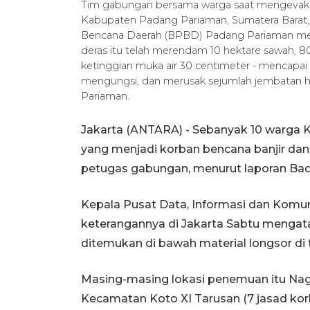
Tim gabungan bersama warga saat mengevakuas
Kabupaten Padang Pariaman, Sumatera Barat,
Bencana Daerah (BPBD) Padang Pariaman melap
deras itu telah merendam 10 hektare sawah, 8
ketinggian muka air 30 centimeter - mencapai 
mengungsi, dan merusak sejumlah jembatan
Pariaman.
Jakarta (ANTARA) - Sebanyak 10 warga K
yang menjadi korban bencana banjir dan
petugas gabungan, menurut laporan Ba
Kepala Pusat Data, Informasi dan Kom
keterangannya di Jakarta Sabtu mengata
ditemukan di bawah material longsor di t
Masing-masing lokasi penemuan itu Naga
Kecamatan Koto XI Tarusan (7 jasad kor