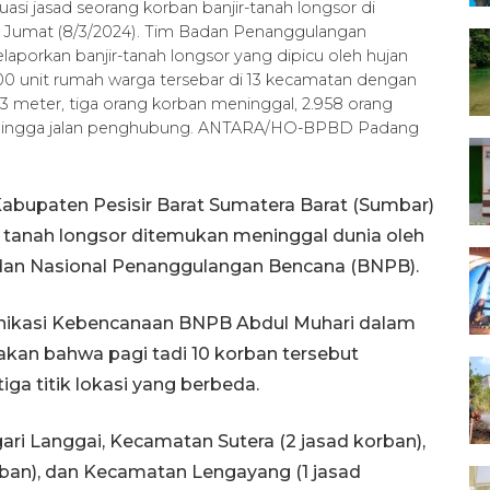
i jasad seorang korban banjir-tanah longsor di
 Jumat (8/3/2024). Tim Badan Penanggulangan
orkan banjir-tanah longsor yang dipicu oleh hujan
00 unit rumah warga tersebar di 13 kecamatan dengan
3 meter, tiga orang korban meninggal, 2.958 orang
 hingga jalan penghubung. ANTARA/HO-BPBD Padang
abupaten Pesisir Barat Sumatera Barat (Sumbar)
 tanah longsor ditemukan meninggal dunia oleh
dan Nasional Penanggulangan Bencana (BNPB).
unikasi Kebencanaan BNPB Abdul Muhari dalam
kan bahwa pagi tadi 10 korban tersebut
iga titik lokasi yang berbeda.
ri Langgai, Kecamatan Sutera (2 jasad korban),
ban), dan Kecamatan Lengayang (1 jasad