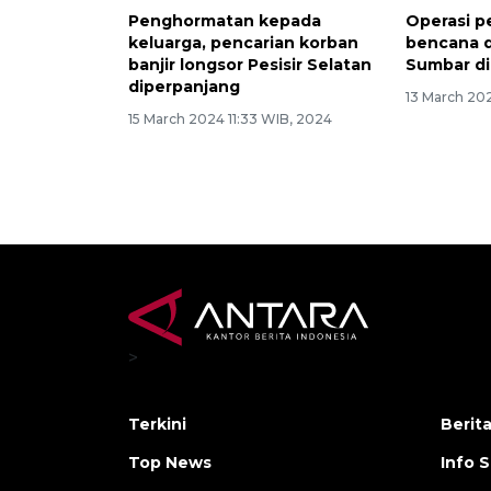
Penghormatan kepada
Operasi p
keluarga, pencarian korban
bencana d
banjir longsor Pesisir Selatan
Sumbar d
diperpanjang
13 March 20
15 March 2024 11:33 WIB, 2024
>
Terkini
Berit
Top News
Info 