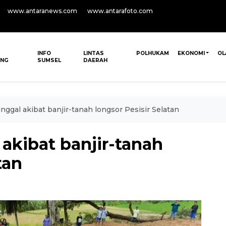
www.antaranews.com
www.antarafoto.com
INFO
LINTAS
POLHUKAM
EKONOMI
OL
ANG
SUMSEL
DAERAH
nggal akibat banjir-tanah longsor Pesisir Selatan
akibat banjir-tanah
tan