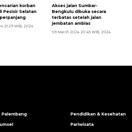
encarian korban
Akses jalan Sumbar-
i Pesisir Selatan
Bengkulu dibuka secara
iperpanjang
terbatas setelah jalan
jembatan amblas
24 21:29 WIB, 2024
09 March 2024 20:45 WIB, 2024
a Palembang
Pendidikan & Kesehatan
Sumsel
Pariwisata