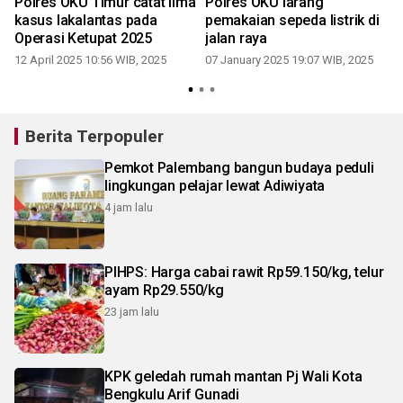
Polres OKU Timur catat lima
Polres OKU larang
kasus lakalantas pada
pemakaian sepeda listrik di
Operasi Ketupat 2025
jalan raya
12 April 2025 10:56 WIB, 2025
07 January 2025 19:07 WIB, 2025
1
Berita Terpopuler
Pemkot Palembang bangun budaya peduli
lingkungan pelajar lewat Adiwiyata
4 jam lalu
PIHPS: Harga cabai rawit Rp59.150/kg, telur
ayam Rp29.550/kg
23 jam lalu
KPK geledah rumah mantan Pj Wali Kota
Bengkulu Arif Gunadi