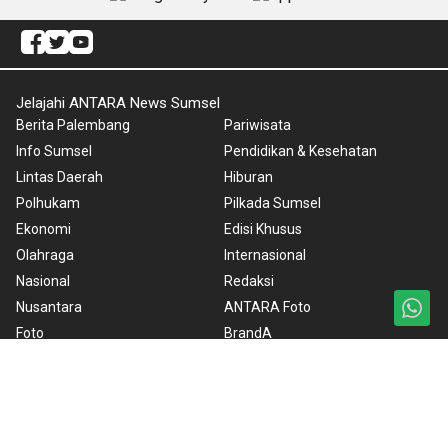
Jelajahi ANTARA News Sumsel
Berita Palembang
Pariwisata
Info Sumsel
Pendidikan & Kesehatan
Lintas Daerah
Hiburan
Polhukam
Pilkada Sumsel
Ekonomi
Edisi Khusus
Olahraga
Internasional
Nasional
Redaksi
Nusantara
ANTARA Foto
Foto
BrandA
Video
RSS
Ketentuan Penggunaan
Kebijakan Cookie