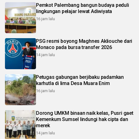
Pemkot Palembang bangun budaya peduli
lingkungan pelajar lewat Adiwiyata
16 jam lalu
PSG resmi boyong Maghnes Akliouche dari
Monaco pada bursa transfer 2026
14 jam lalu
Petugas gabungan berjibaku padamkan
karhutla di lima Desa Muara Enim
16 jam lalu
Dorong UMKM binaan naik kelas, Pusri gaet
Kemenkum Sumsel lindungi hak cipta dan
merek
14 jam lalu