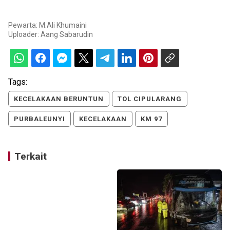
Pewarta: M.Ali Khumaini
Uploader:
Aang Sabarudin
Tags:
KECELAKAAN BERUNTUN
TOL CIPULARANG
PURBALEUNYI
KECELAKAAN
KM 97
Terkait