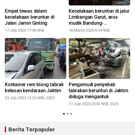
Empat tewas dalam
Kecelakaan beruntun di jalur
kecelakaan beruntun di
Limbangan Garut, arus
Jalan Jamin Ginting
mudik Bandung-
Tasikmalaya macet 3 km
17 July 2026 17:06 WIB
16 March 2026 6:34 WIB
1
Kontainer rem blong tabrak
Pengemudi penyebab
belasan kendaraan Jaktim
tabrakan beruntun di Jaktim
diduga mengantuk
25 July 2025 12:20 WIB, 2025
11 July 2025 20:32 WIB, 2025
Berita Terpopuler