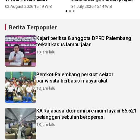
Yonif TP 893/KBK
02 August 2026 15:49 WIB
31 July 2026 15:14 WIB
2
Berita Terpopuler
Kejari periksa 8 anggota DPRD Palembang
terkait kasus lampu jalan
18 jam lalu
Pemkot Palembang perkuat sektor
pariwisata berbasis masyarakat
18 jam lalu
KA Rajabasa ekonomi premium layani 66.521
pelanggan sebulan beroperasi
18 jam lalu