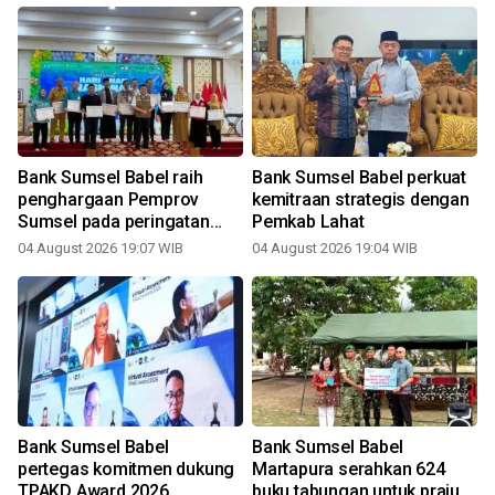
Bank Sumsel Babel raih
Bank Sumsel Babel perkuat
penghargaan Pemprov
kemitraan strategis dengan
Sumsel pada peringatan
Pemkab Lahat
Hari Anak Nasional 2026
04 August 2026 19:07 WIB
04 August 2026 19:04 WIB
3
Bank Sumsel Babel
Bank Sumsel Babel
pertegas komitmen dukung
Martapura serahkan 624
TPAKD Award 2026
buku tabungan untuk prajurit