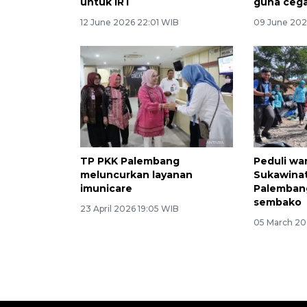
untuk IRT
guna cega
12 June 2026 22:01 WIB
09 June 202
TP PKK Palembang
Peduli wa
meluncurkan layanan
Sukawinat
imunicare
Palembang
sembako
23 April 2026 19:05 WIB
05 March 20