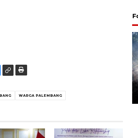
F
Alokasi anggaran untuk bibit
kopi arabika Gayo
MBANG
WARGA PALEMBANG
15 June 2026 11:15 WIB