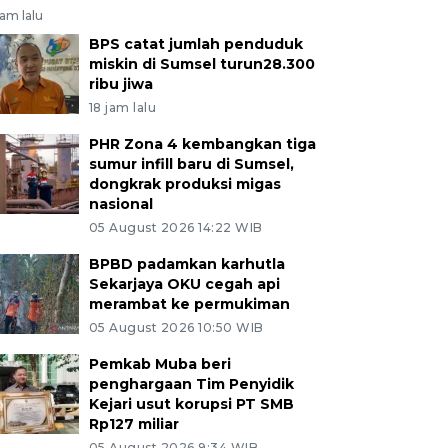
jam lalu
BPS catat jumlah penduduk
miskin di Sumsel turun28.300
ribu jiwa
18 jam lalu
PHR Zona 4 kembangkan tiga
sumur infill baru di Sumsel,
dongkrak produksi migas
nasional
05 August 2026 14:22 WIB
BPBD padamkan karhutla
Sekarjaya OKU cegah api
merambat ke permukiman
05 August 2026 10:50 WIB
Pemkab Muba beri
penghargaan Tim Penyidik
Kejari usut korupsi PT SMB
Rp127 miliar
05 August 2026 9:34 WIB