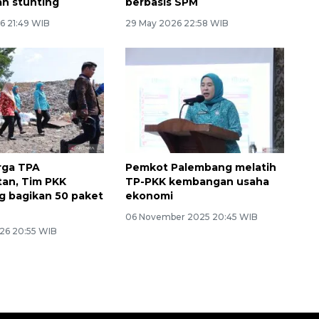
h stunting
berbasis SPM
6 21:49 WIB
29 May 2026 22:58 WIB
rga TPA
Pemkot Palembang melatih
an, Tim PKK
TP-PKK kembangan usaha
 bagikan 50 paket
ekonomi
06 November 2025 20:45 WIB
26 20:55 WIB