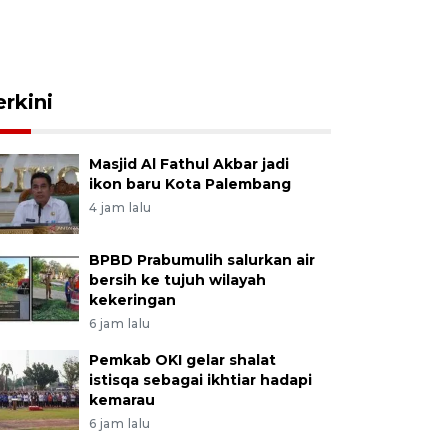
erkini
Masjid Al Fathul Akbar jadi
ikon baru Kota Palembang
4 jam lalu
BPBD Prabumulih salurkan air
bersih ke tujuh wilayah
kekeringan
6 jam lalu
Pemkab OKI gelar shalat
istisqa sebagai ikhtiar hadapi
kemarau
6 jam lalu