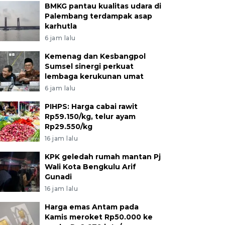
BMKG pantau kualitas udara di
Palembang terdampak asap
karhutla
6 jam lalu
Kemenag dan Kesbangpol
Sumsel sinergi perkuat
lembaga kerukunan umat
6 jam lalu
PIHPS: Harga cabai rawit
Rp59.150/kg, telur ayam
Rp29.550/kg
16 jam lalu
KPK geledah rumah mantan Pj
Wali Kota Bengkulu Arif
Gunadi
16 jam lalu
Harga emas Antam pada
Kamis meroket Rp50.000 ke