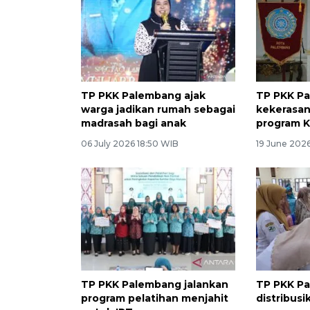
TP PKK Palembang ajak
TP PKK P
warga jadikan rumah sebagai
kekerasan
madrasah bagi anak
program K
06 July 2026 18:50 WIB
19 June 202
TP PKK Palembang jalankan
TP PKK P
program pelatihan menjahit
distribus