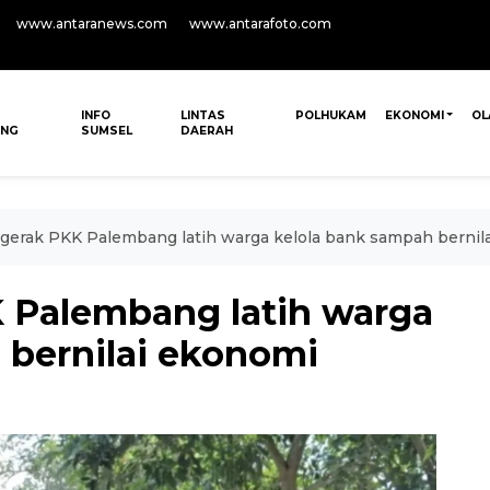
www.antaranews.com
www.antarafoto.com
INFO
LINTAS
POLHUKAM
EKONOMI
OL
ANG
SUMSEL
DAERAH
gerak PKK Palembang latih warga kelola bank sampah bernil
 Palembang latih warga
 bernilai ekonomi