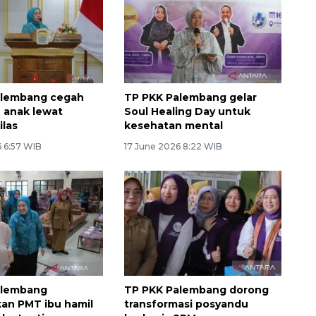
alembang cegah
TP PKK Palembang gelar
 anak lewat
Soul Healing Day untuk
ilas
kesehatan mental
6 6:57 WIB
17 June 2026 8:22 WIB
alembang
TP PKK Palembang dorong
ikan PMT ibu hamil
transformasi posyandu