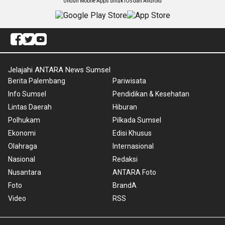
Unduh Mobile Apps untuk iOS dan Android
Jelajahi ANTARA News Sumsel
Berita Palembang
Pariwisata
Info Sumsel
Pendidikan & Kesehatan
Lintas Daerah
Hiburan
Polhukam
Pilkada Sumsel
Ekonomi
Edisi Khusus
Olahraga
Internasional
Nasional
Redaksi
Nusantara
ANTARA Foto
Foto
BrandA
Video
RSS