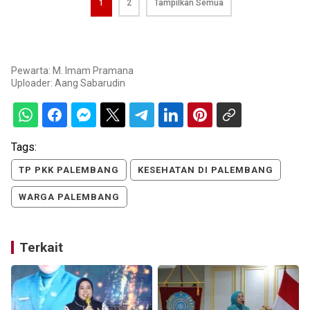
1
2
Tampilkan Semua
Pewarta: M. Imam Pramana
Uploader:
Aang Sabarudin
Tags:
TP PKK PALEMBANG
KESEHATAN DI PALEMBANG
WARGA PALEMBANG
Terkait