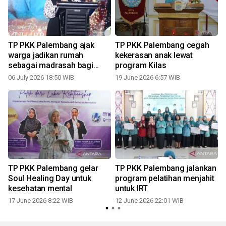
TP PKK Palembang ajak
TP PKK Palembang cegah
warga jadikan rumah
kekerasan anak lewat
sebagai madrasah bagi
program Kilas
anak
06 July 2026 18:50 WIB
19 June 2026 6:57 WIB
TP PKK Palembang gelar
TP PKK Palembang jalankan
Soul Healing Day untuk
program pelatihan menjahit
kesehatan mental
untuk IRT
17 June 2026 8:22 WIB
12 June 2026 22:01 WIB