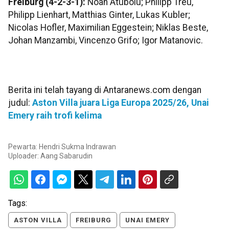
Freiburg (4-2-3-1):
Noah Atubolu; Philipp Treu,
Philipp Lienhart, Matthias Ginter, Lukas Kubler;
Nicolas Hofler, Maximilian Eggestein; Niklas Beste,
Johan Manzambi, Vincenzo Grifo; Igor Matanovic.
Berita ini telah tayang di Antaranews.com dengan
judul:
Aston Villa juara Liga Europa 2025/26, Unai
Emery raih trofi kelima
Pewarta: Hendri Sukma Indrawan
Uploader:
Aang Sabarudin
Tags:
ASTON VILLA
FREIBURG
UNAI EMERY