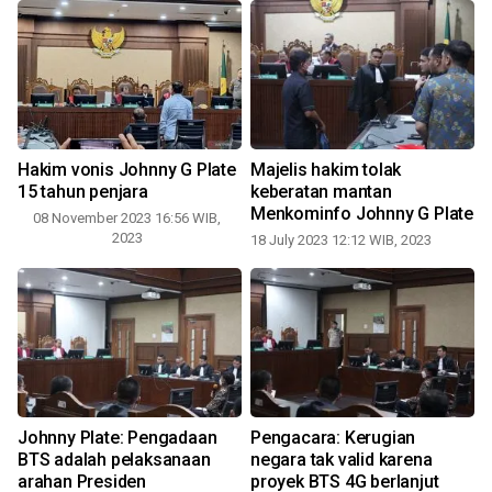
Hakim vonis Johnny G Plate
Majelis hakim tolak
15 tahun penjara
keberatan mantan
Menkominfo Johnny G Plate
08 November 2023 16:56 WIB,
2023
18 July 2023 12:12 WIB, 2023
0
Johnny Plate: Pengadaan
Pengacara: Kerugian
BTS adalah pelaksanaan
negara tak valid karena
arahan Presiden
proyek BTS 4G berlanjut