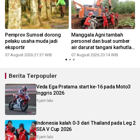
a
Pemprov Sumsel dorong
Manggala Agni tambah
pelaku usaha muda jadi
personel dan buat sumber
eksportir
air darurat tangani karhutla
di OKI
07 August 2026 21:37 WIB
07 August 2026 20:14 WIB
Berita Terpopuler
Veda Ega Pratama start ke-16 pada Moto3
Inggris 2026
5 jam lalu
Indonesia kalah 0-3 dari Thailand pada Leg 2
SEA V Cup 2026
5 jam lalu