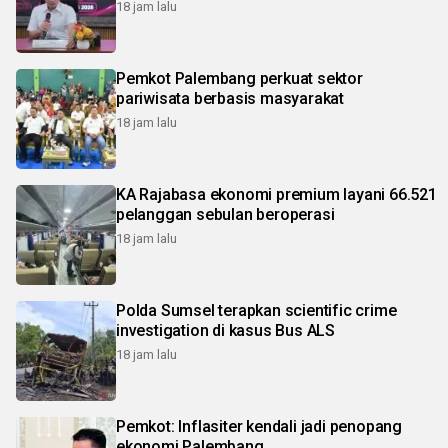
18 jam lalu
Pemkot Palembang perkuat sektor
pariwisata berbasis masyarakat
18 jam lalu
KA Rajabasa ekonomi premium layani 66.521
pelanggan sebulan beroperasi
18 jam lalu
Polda Sumsel terapkan scientific crime
investigation di kasus Bus ALS
18 jam lalu
Pemkot: Inflasiter kendali jadi penopang
ekonomi Palembang