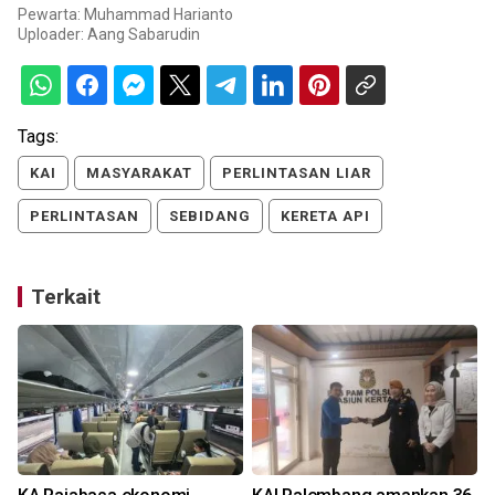
Pewarta: Muhammad Harianto
Uploader:
Aang Sabarudin
Tags:
KAI
MASYARAKAT
PERLINTASAN LIAR
PERLINTASAN
SEBIDANG
KERETA API
Terkait