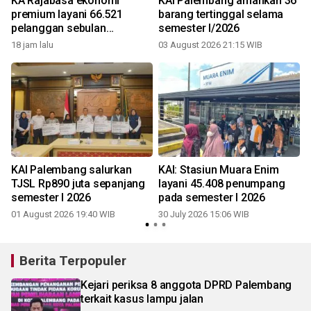
KA Rajabasa ekonomi
KAI Palembang amankan 36
premium layani 66.521
barang tertinggal selama
pelanggan sebulan
semester I/2026
beroperasi
18 jam lalu
03 August 2026 21:15 WIB
2
KAI Palembang salurkan
KAI: Stasiun Muara Enim
TJSL Rp890 juta sepanjang
layani 45.408 penumpang
semester I 2026
pada semester I 2026
01 August 2026 19:40 WIB
30 July 2026 15:06 WIB
1
Berita Terpopuler
Kejari periksa 8 anggota DPRD Palembang
terkait kasus lampu jalan