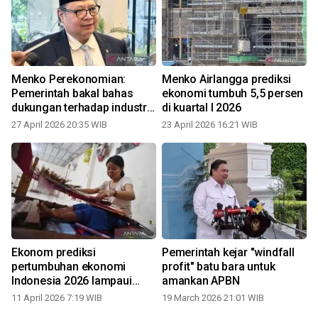
Menko Perekonomian:
Menko Airlangga prediksi
Pemerintah bakal bahas
ekonomi tumbuh 5,5 persen
dukungan terhadap industri
di kuartal I 2026
pengguna plastik
27 April 2026 20:35 WIB
23 April 2026 16:21 WIB
Ekonom prediksi
Pemerintah kejar "windfall
pertumbuhan ekonomi
profit" batu bara untuk
Indonesia 2026 lampaui
amankan APBN
proyeksi Bank Dunia
11 April 2026 7:19 WIB
19 March 2026 21:01 WIB
2