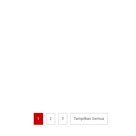
1
2
3
Tampilkan Semua