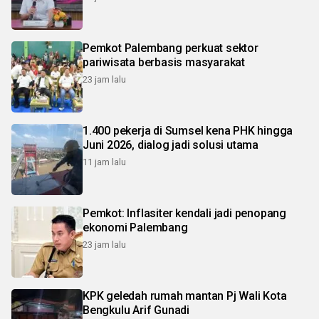
Pemkot Palembang perkuat sektor
pariwisata berbasis masyarakat
23 jam lalu
1.400 pekerja di Sumsel kena PHK hingga
Juni 2026, dialog jadi solusi utama
11 jam lalu
Pemkot: Inflasiter kendali jadi penopang
ekonomi Palembang
23 jam lalu
KPK geledah rumah mantan Pj Wali Kota
Bengkulu Arif Gunadi