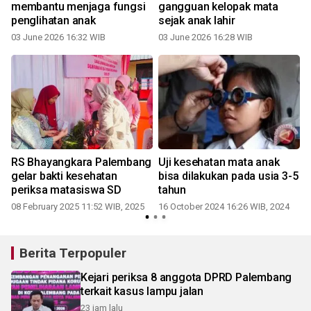
membantu menjaga fungsi
gangguan kelopak mata
penglihatan anak
sejak anak lahir
03 June 2026 16:32 WIB
03 June 2026 16:28 WIB
0
RS Bhayangkara Palembang
Uji kesehatan mata anak
gelar bakti kesehatan
bisa dilakukan pada usia 3-5
periksa matasiswa SD
tahun
08 February 2025 11:52 WIB, 2025
16 October 2024 16:26 WIB, 2024
2
Berita Terpopuler
Kejari periksa 8 anggota DPRD Palembang
terkait kasus lampu jalan
23 jam lalu