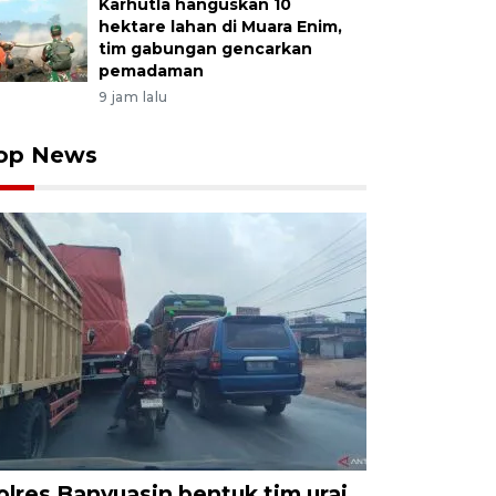
Karhutla hanguskan 10
hektare lahan di Muara Enim,
tim gabungan gencarkan
pemadaman
9 jam lalu
op News
olres Banyuasin bentuk tim urai