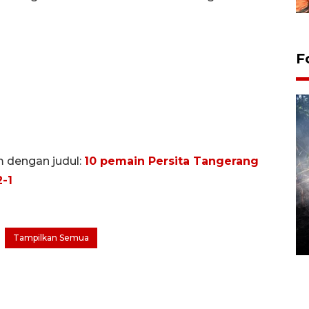
F
m dengan judul:
10 pemain Persita Tangerang
-1
Alokasi anggaran untuk bibit
kopi arabika Gayo
15 June 2026 11:15 WIB
Tampilkan Semua