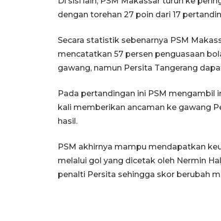
Di sisi lain, PSM Makassar turun ke per
dengan torehan 27 poin dari 17 pertandin
Secara statistik sebenarnya PSM Makas
mencatatkan 57 persen penguasaan bola
gawang, namun Persita Tangerang dapat 
Pada pertandingan ini PSM mengambil in
kali memberikan ancaman ke gawang P
hasil.
PSM akhirnya mampu mendapatkan keung
melalui gol yang dicetak oleh Nermin H
penalti Persita sehingga skor berubah me