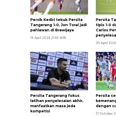
Persik Kediri tekuk Persita
Persita T
Tangerang 1-0, Jon Toral jadi
tipis 1-0 
pahlawan di Brawijaya
Carlos Pe
penyelesa
19 April 2026 21:55 WIB
05 April 202
Persita Tangerang fokus
Persita ce
latihan penyelesaian akhir,
kemenang
manfaatkan masa jeda
dengan cu
kompetisi
17 October 2