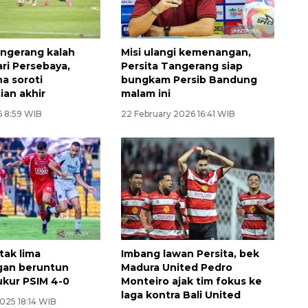
angerang kalah
Misi ulangi kemenangan,
dari Persebaya,
Persita Tangerang siap
na soroti
bungkam Persib Bandung
ian akhir
malam ini
6 8:59 WIB
22 February 2026 16:41 WIB
tak lima
Imbang lawan Persita, bek
an beruntun
Madura United Pedro
kur PSIM 4-0
Monteiro ajak tim fokus ke
laga kontra Bali United
025 18:14 WIB