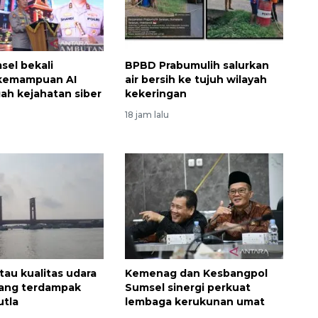
sel bekali
BPBD Prabumulih salurkan
 kemampuan AI
air bersih ke tujuh wilayah
ah kejahatan siber
kekeringan
18 jam lalu
au kualitas udara
Kemenag dan Kesbangpol
bang terdampak
Sumsel sinergi perkuat
utla
lembaga kerukunan umat