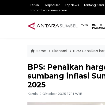
Terkini
Terpopuler
Top News
Tentang Kami
otomotif.antaranews.com
HOME
BERITA
PALEMB
Home
Ekonomi
BPS: Penaikan har
BPS: Penaikan harg
sumbang inflasi Su
2025
Kamis, 2 Oktober 2025 17:11 WIB