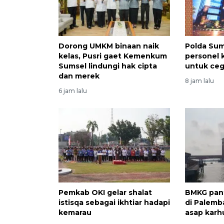
Dorong UMKM binaan naik
Polda Sum
kelas, Pusri gaet Kemenkum
personel
Sumsel lindungi hak cipta
untuk ceg
dan merek
8 jam lalu
6 jam lalu
Pemkab OKI gelar shalat
BMKG pant
istisqa sebagai ikhtiar hadapi
di Palem
kemarau
asap karh