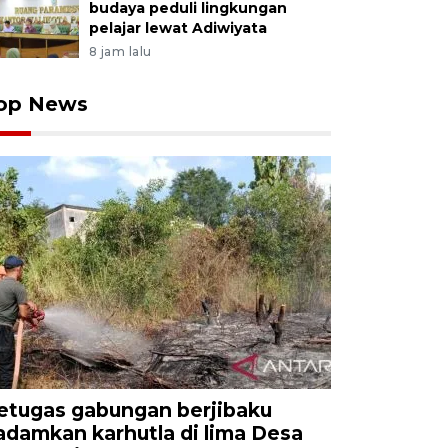
budaya peduli lingkungan
pelajar lewat Adiwiyata
8 jam lalu
op News
etugas gabungan berjibaku
adamkan karhutla di lima Desa