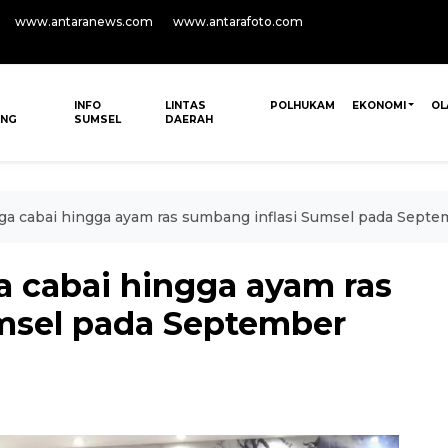
www.antaranews.com
www.antarafoto.com
INFO
LINTAS
POLHUKAM
EKONOMI
OL
ANG
SUMSEL
DAERAH
ga cabai hingga ayam ras sumbang inflasi Sumsel pada Sept
a cabai hingga ayam ras
msel pada September