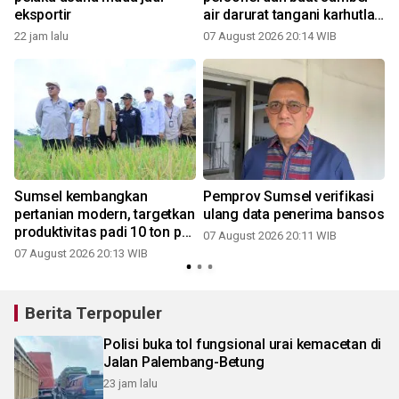
eksportir
air darurat tangani karhutla
di OKI
22 jam lalu
07 August 2026 20:14 WIB
Sumsel kembangkan
Pemprov Sumsel verifikasi
,
pertanian modern, targetkan
ulang data penerima bansos
produktivitas padi 10 ton per
07 August 2026 20:11 WIB
hektare
07 August 2026 20:13 WIB
Berita Terpopuler
Polisi buka tol fungsional urai kemacetan di
Jalan Palembang-Betung
23 jam lalu