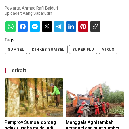
Pewarta: Ahmad Rafli Baiduri
Uploader:
Aang Sabarudin
Tags:
SUMSEL
DINKES SUMSEL
SUPER FLU
VIRUS
Terkait
a
Pemprov Sumsel dorong
Manggala Agni tambah
pelaku usaha muda jadi
personel dan buat sumber