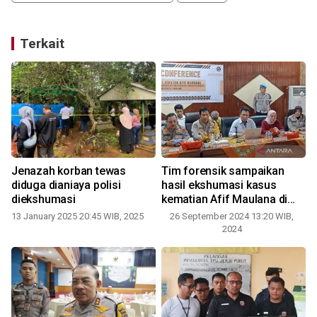
Terkait
Jenazah korban tewas
Tim forensik sampaikan
diduga dianiaya polisi
hasil ekshumasi kasus
diekshumasi
kematian Afif Maulana di
0
markas Polresta
13 January 2025 20:45 WIB, 2025
26 September 2024 13:20 WIB,
2024