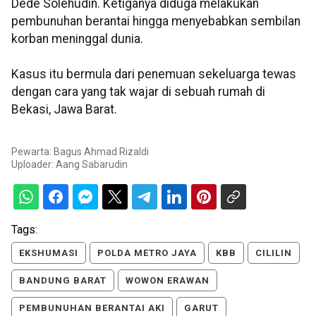
Dede Solehudin. Ketiganya diduga melakukan
pembunuhan berantai hingga menyebabkan sembilan
korban meninggal dunia.
Kasus itu bermula dari penemuan sekeluarga tewas
dengan cara yang tak wajar di sebuah rumah di
Bekasi, Jawa Barat.
Pewarta: Bagus Ahmad Rizaldi
Uploader:
Aang Sabarudin
Tags:
EKSHUMASI
POLDA METRO JAYA
KBB
CILILIN
BANDUNG BARAT
WOWON ERAWAN
PEMBUNUHAN BERANTAI AKI
GARUT