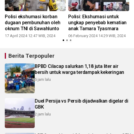
n
Polisi ekshumasi korban
Polisi: Ekshumasi untuk
dugaan pembunuhan oleh
ungkap penyebab kematian
oknum TNI di Sawahlunto
anak Tamara Tyasmara
2
17 April 2024 12:47 WIB, 2024
06 February 2024 14:29 WIB, 2024
Berita Terpopuler
BPBD Cilacap salurkan 1,18 juta liter air
bersih untuk warga terdampak kekeringan
5 jam lalu
Duel Persija vs Persib dijadwalkan digelar di
GBK
2 jam lalu