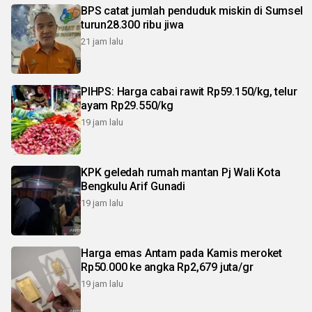
BPS catat jumlah penduduk miskin di Sumsel
turun28.300 ribu jiwa
21 jam lalu
PIHPS: Harga cabai rawit Rp59.150/kg, telur
ayam Rp29.550/kg
19 jam lalu
KPK geledah rumah mantan Pj Wali Kota
Bengkulu Arif Gunadi
19 jam lalu
Harga emas Antam pada Kamis meroket
Rp50.000 ke angka Rp2,679 juta/gr
19 jam lalu