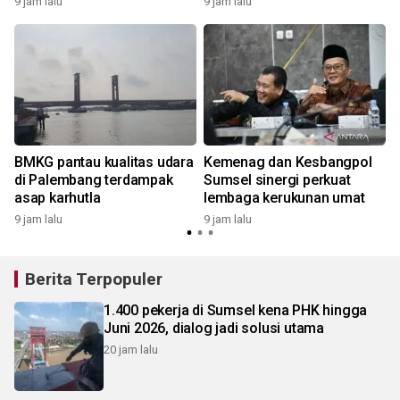
9 jam lalu
9 jam lalu
2
BMKG pantau kualitas udara
Kemenag dan Kesbangpol
di Palembang terdampak
Sumsel sinergi perkuat
asap karhutla
lembaga kerukunan umat
9 jam lalu
9 jam lalu
Berita Terpopuler
1.400 pekerja di Sumsel kena PHK hingga
Juni 2026, dialog jadi solusi utama
20 jam lalu