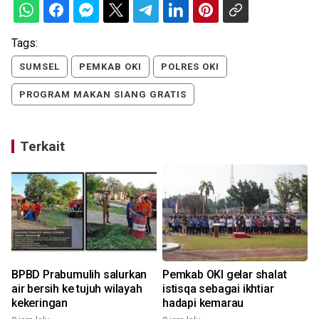
Tags:
SUMSEL
PEMKAB OKI
POLRES OKI
PROGRAM MAKAN SIANG GRATIS
Terkait
BPBD Prabumulih salurkan
Pemkab OKI gelar shalat
air bersih ke tujuh wilayah
istisqa sebagai ikhtiar
kekeringan
hadapi kemarau