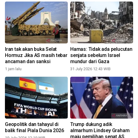
Iran tak akan buka Selat
Hamas: Tidak ada pelucutan
Hormuz Jika AS masih tebar
senjata sebelum Israel
ancaman dan sanksi
mundur dari Gaza
0
1 jam lalu
31 July 2026 12:43 WIB
Geopolitik dan tahayul di
Trump dukung adik
balik final Piala Dunia 2026
almarhum Lindsey Graham
maju pemilihan senat AS
19 July 2026 12:19 WIB