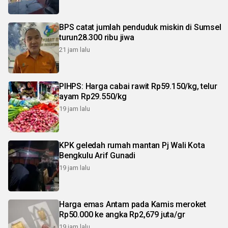
BPS catat jumlah penduduk miskin di Sumsel
turun28.300 ribu jiwa
21 jam lalu
PIHPS: Harga cabai rawit Rp59.150/kg, telur
ayam Rp29.550/kg
19 jam lalu
KPK geledah rumah mantan Pj Wali Kota
Bengkulu Arif Gunadi
19 jam lalu
Harga emas Antam pada Kamis meroket
Rp50.000 ke angka Rp2,679 juta/gr
19 jam lalu