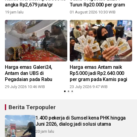
angka Rp2,679 juta/gr
Turun Rp20.000 per gram
19 jam lalu
01 August 2026 10:30 WIB
2
Harga emas Galeri24,
Harga emas Antam naik
Antam dan UBS di
Rp5.000 jadi Rp2.640.000
Pegadaian pada Rabu
per gram pada Kamis pagi
29 July 2026 10:46 WIB
23 July 2026 9:47 WIB
2
Berita Terpopuler
1.400 pekerja di Sumsel kena PHK hingga
Juni 2026, dialog jadi solusi utama
20 jam lalu