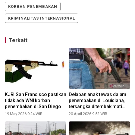
KORBAN PENEMBAKAN
KRIMINALITAS INTERNASIONAL
Terkait
i
KJRI San Francisco pastikan
Delapan anak tewas dalam
tidak ada WNI korban
penembakan di Louisiana,
penembakan di San Diego
tersangka ditembak mati
polisi
19 May 2026 9:24 WIB
20 April 2026 9:52 WIB
1