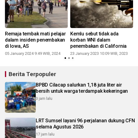
Remaja tembak mati pelajar
Kemlu sebut tidak ada
r
dalam insiden penembakan
korban WNI dalam
di Iowa, AS
penembakan di California
05 January 2024 9:49 WIB, 2024
23 January 2023 10:09 WIB, 2023
0
Berita Terpopuler
BPBD Cilacap salurkan 1,18 juta liter air
bersih untuk warga terdampak kekeringan
3 jam lalu
LRT Sumsel layani 96 perjalanan dukung CFN
selama Agustus 2026
17 jam lalu