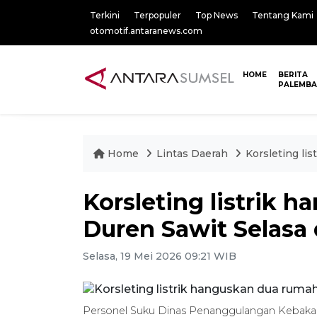
Terkini
Terpopuler
Top News
Tentang Kami
otomotif.antaranews.com
HOME
BERITA
PALEMB
Home
Lintas Daerah
Korsleting li
Korsleting listrik 
Duren Sawit Selasa d
Selasa, 19 Mei 2026 09:21 WIB
Personel Suku Dinas Penanggulangan Kebakar