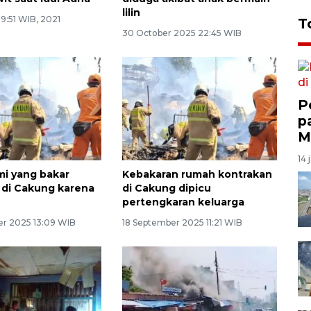
lilin
 9:51 WIB, 2021
T
30 October 2025 22:45 WIB
P
p
M
14 
mi yang bakar
Kebakaran rumah kontrakan
di Cakung karena
di Cakung dipicu
pertengkaran keluarga
r 2025 13:09 WIB
18 September 2025 11:21 WIB