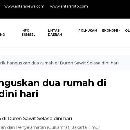
www.antaranews.com
www.antarafoto.com
INFO
LINTAS
POLHUKAM
EKONOMI
OL
ANG
SUMSEL
DAERAH
strik hanguskan dua rumah di Duren Sawit Selasa dini hari
hanguskan dua rumah di
ini hari
an dan Penyelamatan (Gulkarmat) Jakarta Timur