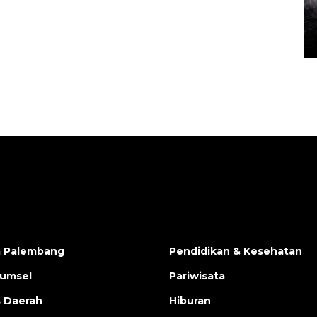
Alokasi anggaran untuk bibit
kopi arabika Gayo
15 June 2026 11:15 WIB
a Palembang
Pendidikan & Kesehatan
Sumsel
Pariwisata
s Daerah
Hiburan