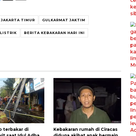
 JAKARTA TIMUR
GULKARMAT JAKTIM
LISTRIK
BERITA KEBAKARAN HARI INI
o terbakar di
Kebakaran rumah di Ciracas
it saat Idul Adha
diduga akibat anak bermain