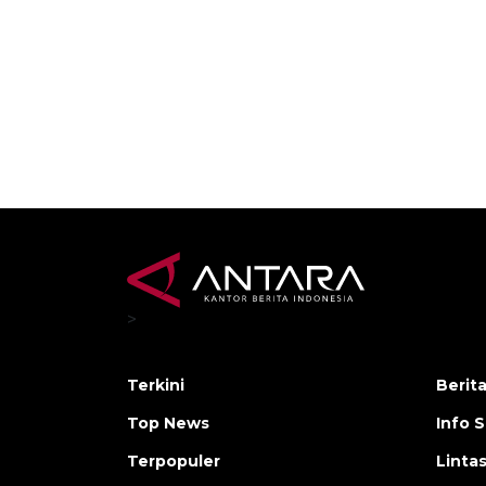
>
Terkini
Berit
Top News
Info 
Terpopuler
Linta