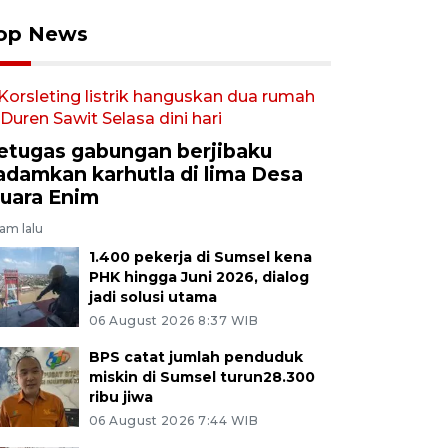
op News
etugas gabungan berjibaku
adamkan karhutla di lima Desa
uara Enim
jam lalu
1.400 pekerja di Sumsel kena
PHK hingga Juni 2026, dialog
jadi solusi utama
06 August 2026 8:37 WIB
BPS catat jumlah penduduk
miskin di Sumsel turun28.300
ribu jiwa
06 August 2026 7:44 WIB