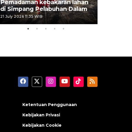
Pemadaman kebakaran lahan
Kebakaran
di Simpang Pelabuhan Dalam
Rambutan
21 July 2026 11:35 WIB
08 July 2026 
Ketentuan Penggunaan
Kebijakan Privasi
Kebijakan Cookie