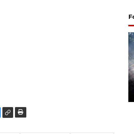
F
Alokasi anggaran untuk bibit
kopi arabika Gayo
15 June 2026 11:15 WIB