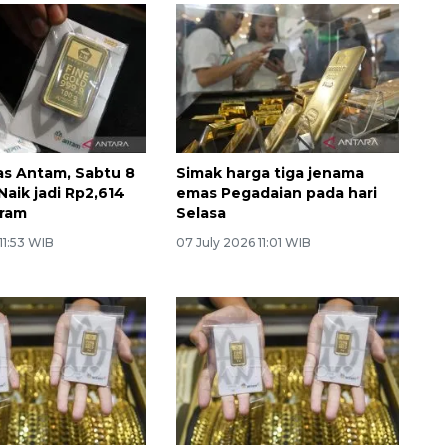
s Antam, Sabtu 8
Simak harga tiga jenama
 Naik jadi Rp2,614
emas Pegadaian pada hari
gram
Selasa
 11:53 WIB
07 July 2026 11:01 WIB