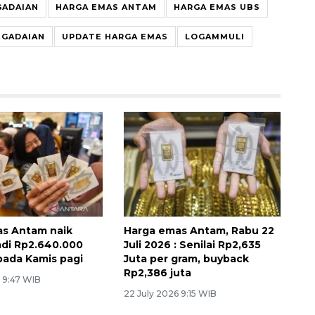
GADAIAN
HARGA EMAS ANTAM
HARGA EMAS UBS
EGADAIAN
UPDATE HARGA EMAS
LOGAMMULI
s Antam naik
Harga emas Antam, Rabu 22
adi Rp2.640.000
Juli 2026 : Senilai Rp2,635
pada Kamis pagi
Juta per gram, buyback
Rp2,386 juta
6 9:47 WIB
22 July 2026 9:15 WIB