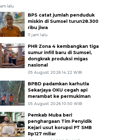
jam lalu
BPS catat jumlah penduduk
miskin di Sumsel turun28.300
ribu jiwa
11 jam lalu
PHR Zona 4 kembangkan tiga
sumur infill baru di Sumsel,
dongkrak produksi migas
nasional
05 August 2026 14:22 WIB
BPBD padamkan karhutla
Sekarjaya OKU cegah api
merambat ke permukiman
05 August 2026 10:50 WIB
Pemkab Muba beri
penghargaan Tim Penyidik
Kejari usut korupsi PT SMB
Rp127 miliar