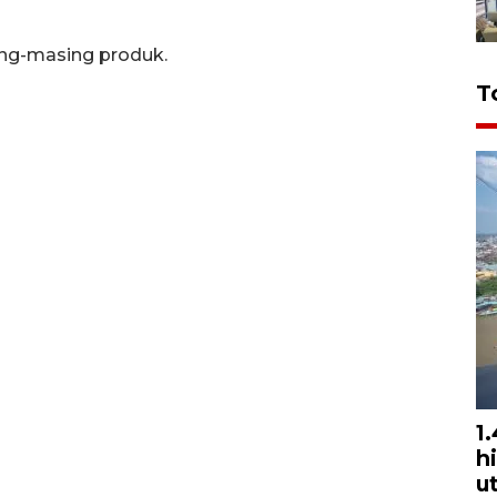
ing-masing produk.
T
1
h
u